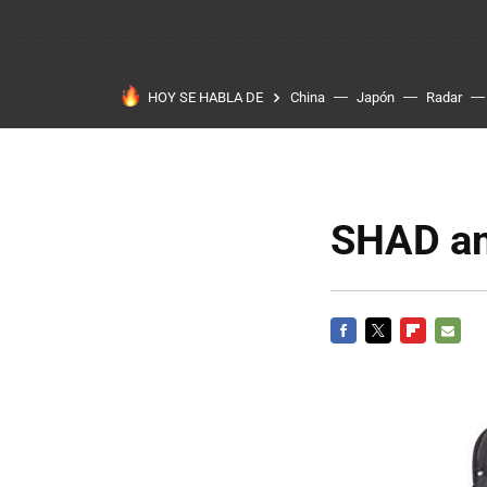
HOY SE HABLA DE
China
Japón
Radar
SHAD am
FACEBOOK
TWITTER
FLIPBOARD
E-
MAIL