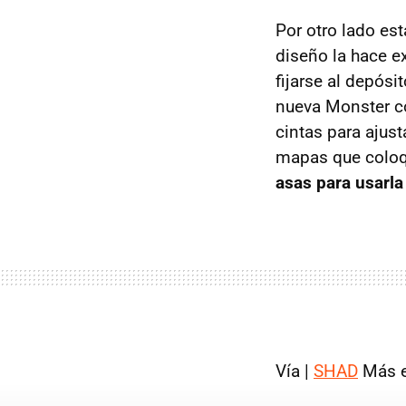
Por otro lado est
diseño la hace e
fijarse al depós
nueva Monster con
cintas para ajust
mapas que colo
asas para usarl
Vía |
SHAD
Más e