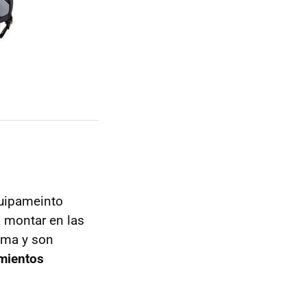
quipameinto
 montar en las
ama y son
amientos