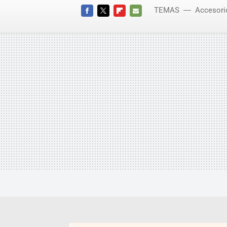
TEMAS
Accesori
FACEBOOK
TWITTER
FLIPBOARD
E-
MAIL