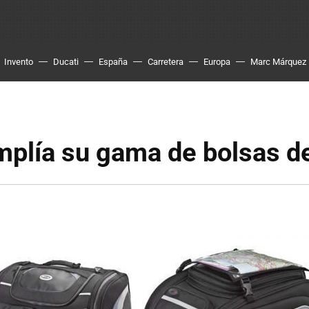
Invento
Ducati
España
Carretera
Europa
Marc Márquez
plía su gama de bolsas d