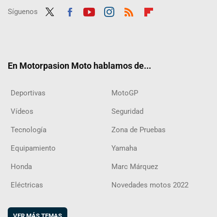
Síguenos
Twit
Fac
Yout
Inst
RSS
Flip
ter
ebo
ube
agra
boar
ok
m
d
En Motorpasion Moto hablamos de...
Deportivas
MotoGP
Vídeos
Seguridad
Tecnología
Zona de Pruebas
Equipamiento
Yamaha
Honda
Marc Márquez
Eléctricas
Novedades motos 2022
VER MÁS TEMAS