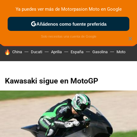
Ya puedes ver más de Motorpasion Moto en Google
ZONA DE PRUEBAS
DEPORTIVAS
MOTOS ELÉCTRICAS
Añádenos como fuente preferida
Solo necesitas una cuenta de Google
×
HOY SE HABLA DE
China
Ducati
Aprilia
España
Gasolina
Moto
Kawasaki sigue en MotoGP