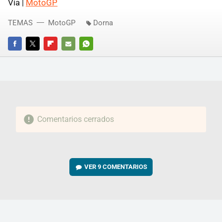
Vía |
MotoGP
TEMAS
MotoGP
Dorna
FACEBOOK
TWITTER
FLIPBOARD
E-
WHATSAPP
MAIL
Comentarios cerrados
VER
9 COMENTARIOS