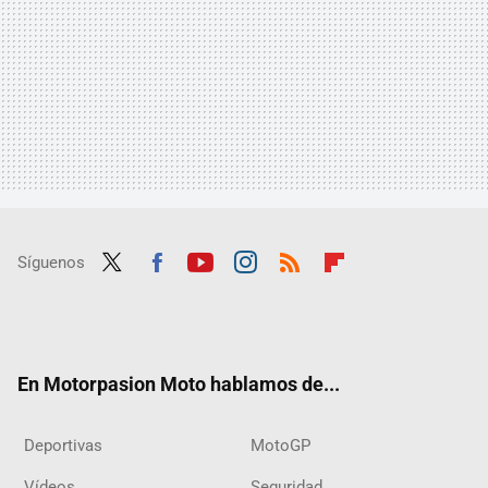
Síguenos
Twit
Fac
Yout
Inst
RSS
Flip
ter
ebo
ube
agra
boar
ok
m
d
En Motorpasion Moto hablamos de...
Deportivas
MotoGP
Vídeos
Seguridad