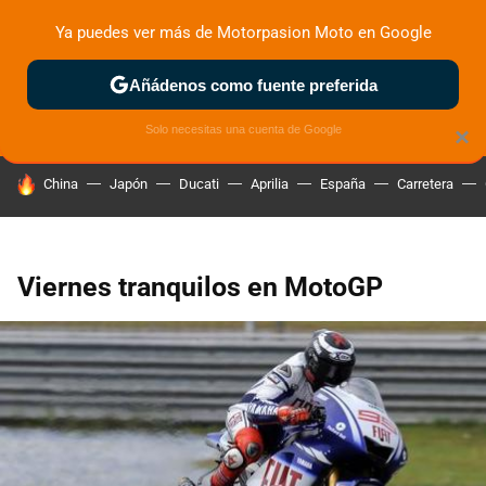
Ya puedes ver más de Motorpasion Moto en Google
ZONA DE PRUEBAS
DEPORTIVAS
MOTOS ELÉCTRICAS
Añádenos como fuente preferida
Solo necesitas una cuenta de Google
×
HOY SE HABLA DE
China
Japón
Ducati
Aprilia
España
Carretera
Viernes tranquilos en MotoGP