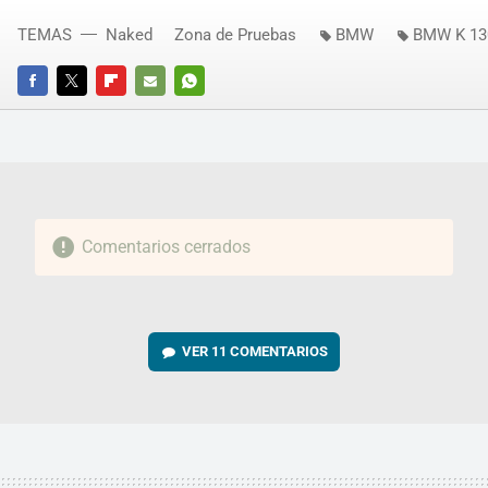
TEMAS
Naked
Zona de Pruebas
BMW
BMW K 13
FACEBOOK
TWITTER
FLIPBOARD
E-
WHATSAPP
MAIL
Comentarios cerrados
VER
11 COMENTARIOS