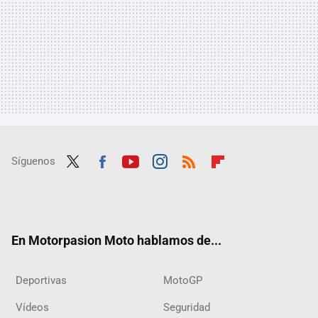
Síguenos
Twit
Fac
Yout
Inst
RSS
Flip
ter
ebo
ube
agra
boar
ok
m
d
En Motorpasion Moto hablamos de...
Deportivas
MotoGP
Vídeos
Seguridad