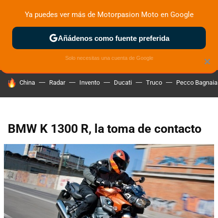
Ya puedes ver más de Motorpasion Moto en Google
ZONA DE PRUEBAS
DEPORTIVAS
MOTOS ELÉCTRICAS
Añádenos como fuente preferida
Solo necesitas una cuenta de Google
×
HOY SE HABLA DE
China
Radar
Invento
Ducati
Truco
Pecco Bagnaia
BMW K 1300 R, la toma de contacto