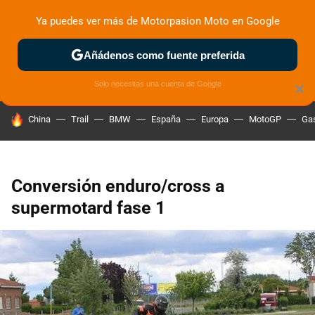
Ya puedes ver más de Motorpasion Moto en Google
ZONA DE PRUEBAS
DEPORTIVAS
MOTOS ELÉCTRICAS
Añádenos como fuente preferida
Solo necesitas una cuenta de Google
×
HOY SE HABLA DE
China
Trail
BMW
España
Europa
MotoGP
Gas
Conversión enduro/cross a
supermotard fase 1