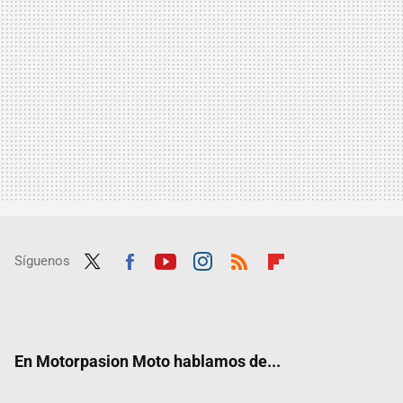
Síguenos
Twit
Fac
Yout
Inst
RSS
Flip
ter
ebo
ube
agra
boar
ok
m
d
En Motorpasion Moto hablamos de...