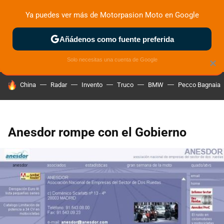
Ya puedes ver más de Motorpasion Moto en Google
ZONA DE PRUEBAS
DEPORTIVAS
MOTOS ELÉCTRICAS
Añádenos como fuente preferida
Solo necesitas una cuenta de Google
×
HOY SE HABLA DE
China
Radar
Invento
Truco
BMW
Pecco Bagnaia
Anesdor rompe con el Gobierno