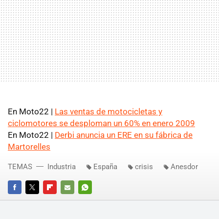
En Moto22 |
Las ventas de motocicletas y
ciclomotores se desploman un 60% en enero 2009
En Moto22 |
Derbi anuncia un
ERE
en su fábrica de
Martorelles
TEMAS
Industria
España
crisis
Anesdor
FACEBOOK
TWITTER
FLIPBOARD
E-
WHATSAPP
MAIL