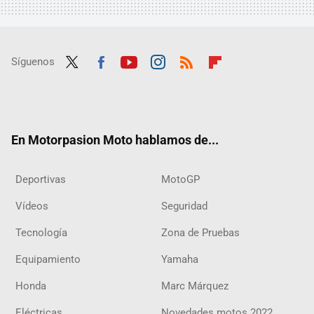
Síguenos
Twit
Fac
Yout
Inst
RSS
Flip
ter
ebo
ube
agra
boar
ok
m
d
En Motorpasion Moto hablamos de...
Deportivas
MotoGP
Vídeos
Seguridad
Tecnología
Zona de Pruebas
Equipamiento
Yamaha
Honda
Marc Márquez
Eléctricas
Novedades motos 2022