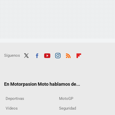
Síguenos
Twit
Fac
Yout
Inst
RSS
Flip
ter
ebo
ube
agra
boar
ok
m
d
En Motorpasion Moto hablamos de...
Deportivas
MotoGP
Vídeos
Seguridad