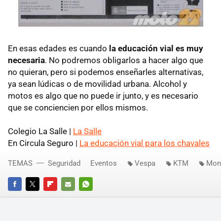
En esas edades es cuando
la educación vial es muy
necesaria
. No podremos obligarlos a hacer algo que
no quieran, pero si podemos enseñarles alternativas,
ya sean lúdicas o de movilidad urbana. Alcohol y
motos es algo que no puede ir junto, y es necesario
que se conciencien por ellos mismos.
Colegio La Salle |
La Salle
En Circula Seguro |
La educación vial para los chavales
TEMAS
Seguridad
Eventos
Vespa
KTM
Mon
FACEBOOK
TWITTER
FLIPBOARD
E-
WHATSAPP
MAIL