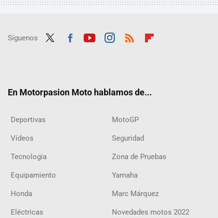
Síguenos
Twit
Fac
Yout
Inst
RSS
Flip
ter
ebo
ube
agra
boar
ok
m
d
En Motorpasion Moto hablamos de...
Deportivas
MotoGP
Vídeos
Seguridad
Tecnología
Zona de Pruebas
Equipamiento
Yamaha
Honda
Marc Márquez
Eléctricas
Novedades motos 2022