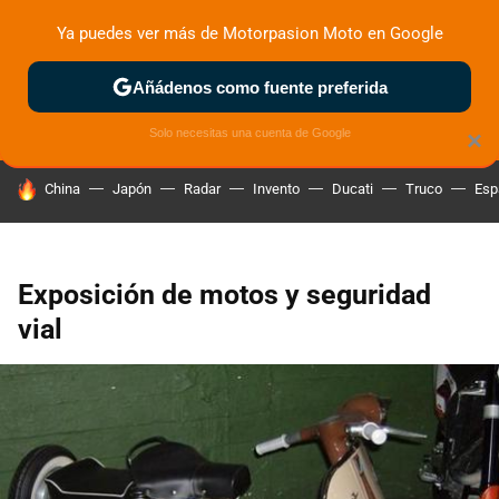
Ya puedes ver más de Motorpasion Moto en Google
ZONA DE PRUEBAS
DEPORTIVAS
MOTOS ELÉCTRICAS
Añádenos como fuente preferida
Solo necesitas una cuenta de Google
×
HOY SE HABLA DE
China
Japón
Radar
Invento
Ducati
Truco
Esp
Exposición de motos y seguridad
vial