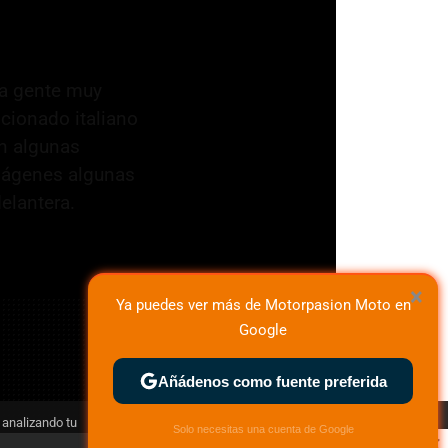
ha gente muy
icionado italiano
n algunas
imágenes algunas
elantera.
×
Ya puedes ver más de Motorpasion Moto en
Google
Añádenos como fuente preferida
 analizando tu
×
Solo necesitas una cuenta de Google