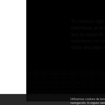
Yo conozco algo
habilidosa, pero
que es capaz de 
ocasiones con me
están afeitadas a
Utilizamos cookies de ter
navegación. Si sigues na