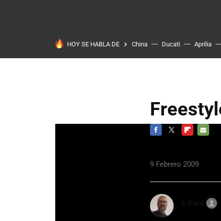
HOY SE HABLA DE
China
Ducati
Aprilia
Freesty
FACEBOOK
TWITTER
FLIPBOARD
E-
MAIL
9 Febrero 2009
L.Font