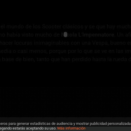
 el mundo de los Scooter clásicos y se que hay muc
 no había visto mucho de
Nicola L’impennatore
. Un af
hacer locuras inimaginables con una Vespa, bueno e
dia o casi menos, porque por lo que se ve en las 
 base de bien, tanto que han perdido hasta la rueda d
ceros para generar estadísticas de audiencia y mostrar publicidad personalizada
vegando estarás aceptando su uso.
Más información