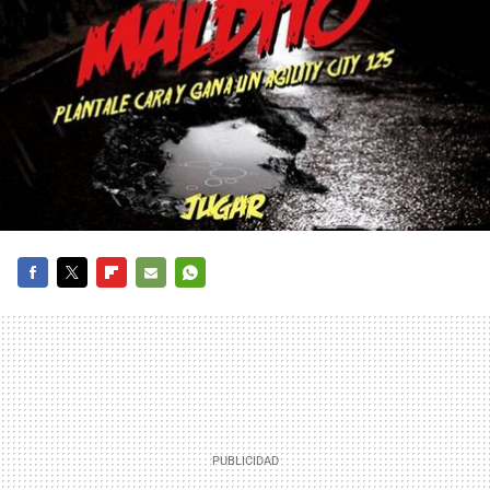
FACEBOOK
TWITTER
FLIPBOARD
E-
WHATSAPP
MAIL