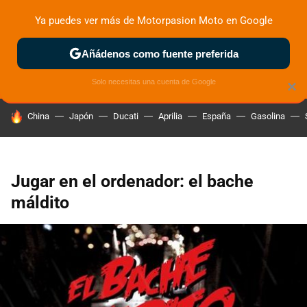
Ya puedes ver más de Motorpasion Moto en Google
ZONA DE PRUEBAS
DEPORTIVAS
MOTOS ELÉCTRICAS
Añádenos como fuente preferida
Solo necesitas una cuenta de Google
×
HOY SE HABLA DE
China
Japón
Ducati
Aprilia
España
Gasolina
Jugar en el ordenador: el bache
máldito