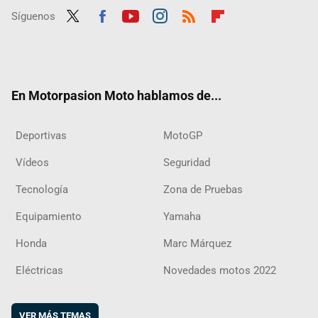
Síguenos
Twit
Fac
Yout
Inst
RSS
Flip
ter
ebo
ube
agra
boar
ok
m
d
En Motorpasion Moto hablamos de...
Deportivas
MotoGP
Vídeos
Seguridad
Tecnología
Zona de Pruebas
Equipamiento
Yamaha
Honda
Marc Márquez
Eléctricas
Novedades motos 2022
VER MÁS TEMAS