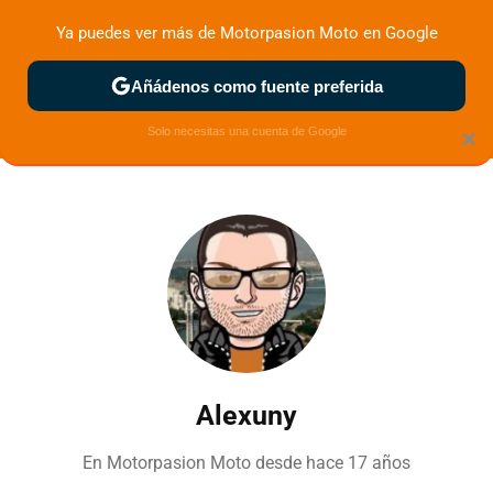
Ya puedes ver más de Motorpasion Moto en Google
ZONA DE PRUEBAS
DEPORTIVAS
MOTOS ELÉCTRICAS
Añádenos como fuente preferida
Solo necesitas una cuenta de Google
×
Alexuny
En Motorpasion Moto desde
hace 17 años