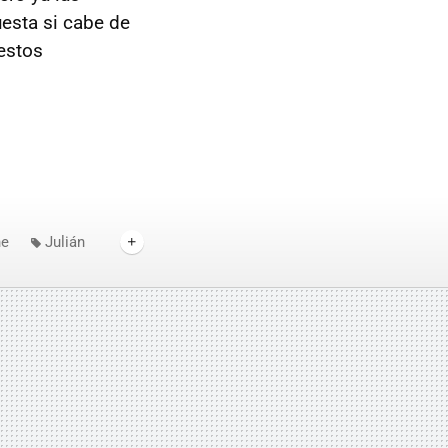
uesta si cabe de
estos
ne
Julián