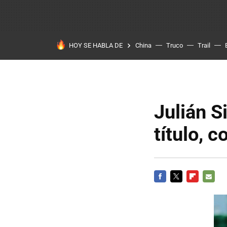
HOY SE HABLA DE
China
Truco
Trail
Julián S
título, 
FACEBOOK
TWITTER
FLIPBOARD
E-
MAIL