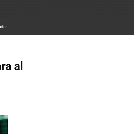
otor
ra al