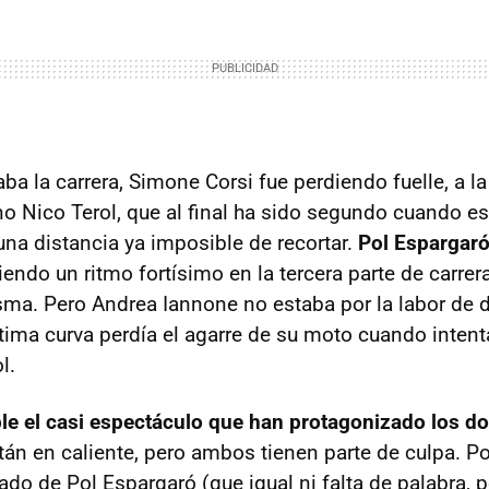
a la carrera, Simone Corsi fue perdiendo fuelle, a la
no Nico Terol, que al final ha sido segundo cuando es
una distancia ya imposible de recortar.
Pol Espargar
do un ritmo fortísimo en la tercera parte de carrera 
isma. Pero Andrea Iannone no estaba por la labor de d
última curva perdía el agarre de su moto cuando intent
l.
le el casi espectáculo que han protagonizado los dos
án en caliente, pero ambos tienen parte de culpa. Po
do de Pol Espargaró (que igual ni falta de palabra, p