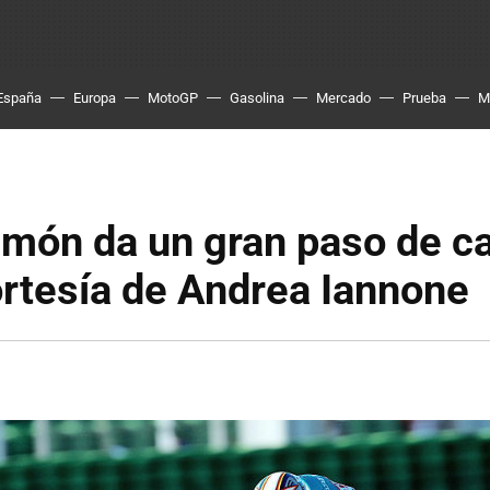
España
Europa
MotoGP
Gasolina
Mercado
Prueba
M
imón da un gran paso de ca
cortesía de Andrea Iannone