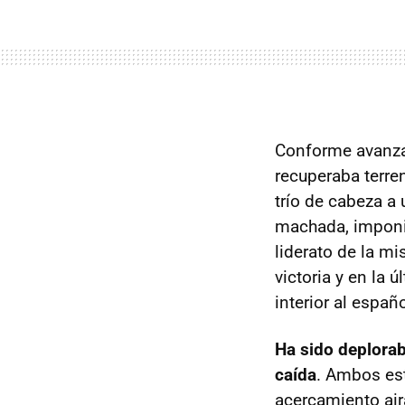
Conforme avanzab
recuperaba terre
trío de cabeza a 
machada, imponien
liderato de la m
victoria y en la 
interior al españo
Ha sido deplorab
caída
. Ambos est
acercamiento aira