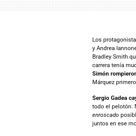
Los protagonista
y Andrea Iannone
Bradley Smith qu
carrera tenía muc
Simón rompieron
Márquez primero e
Sergio Gadea cay
todo el pelotón.
enroscado
posib
juntos en ese m