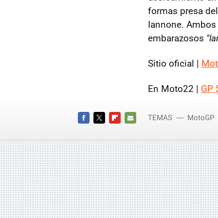
formas presa del
Iannone. Ambos 
embarazosos
"l
Sitio oficial |
Mo
En Moto22 |
GP 
TEMAS
MotoGP
Simón
FACEBOOK
TWITTER
FLIPBOARD
E-
MAIL