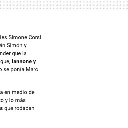
ales Simone Corsi
ián Simón y
nder que la
ogue,
Iannone y
o se ponía Marc
la en medio de
to y lo más
os
que rodaban