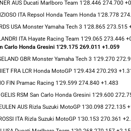
NER AUS Ducati Marlboro Team 1'28.446 274.700 +
IZIOSO ITA Repsol Honda Team Honda 1'28.778 274
RDS USA Monster Yamaha Tech 3 1'28.865 273.515 
ANDRI ITA Hayate Racing Team 1'29.065 273.446 +
n Carlo Honda Gresini 1'29.175 269.011 +1.059
ELAND GBR Monster Yamaha Tech 3 1'29.270 272.9
IET FRA LCR Honda MotoGP 1'29.434 270.293 +1.3
IO FIN Pramac Racing 1'29.599 274.840 +1.483
NGELIS RSM San Carlo Honda Gresini 1'29.600 272.7
EULEN AUS Rizla Suzuki MotoGP 1'30.098 272.135 +
ROSSI ITA Rizla Suzuki MotoGP 1'30.153 270.361 +2
 USA Ducati Marlboro Team 1'30.268 270.157 +2.1