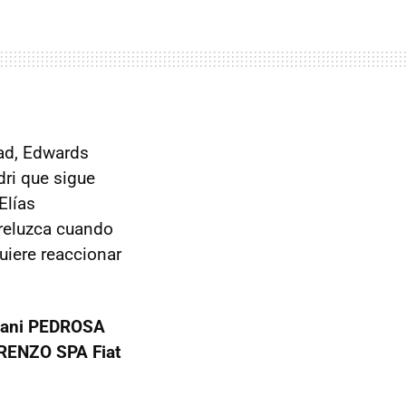
dad, Edwards
ri que sigue
Elías
 reluzca cuando
uiere reaccionar
Dani PEDROSA
ORENZO SPA Fiat