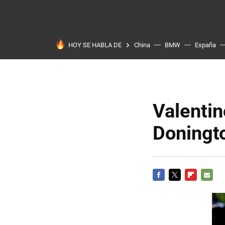
HOY SE HABLA DE
China
BMW
España
Valentin
Doningt
FACEBOOK
TWITTER
FLIPBOARD
E-
MAIL