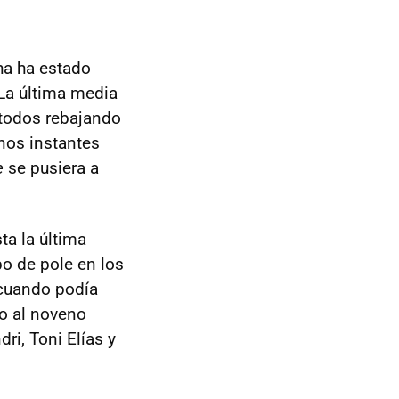
ha ha estado
 La última media
 todos rebajando
nos instantes
e
se pusiera a
ta la última
po de pole en los
 cuando podía
to al noveno
ri, Toni Elías y