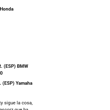
 Honda
R. (ESP) BMW
10
D. (ESP) Yamaha
y sigue la cosa,
Lascorz que ha