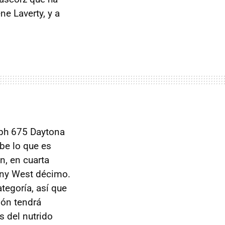
e Laverty, y a
mph 675 Daytona
abe lo que es
n, en cuarta
ony West décimo.
tegoría, así que
lón tendrá
 del nutrido