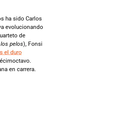
os ha sido Carlos
va evolucionando
uarteto de
 los pelos
), Fonsi
as el duro
décimoctavo.
na en carrera.