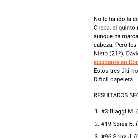
No le ha ido la c
Checa, el quinto
aunque ha marca
cabeza. Pero les
Nieto (21º), Dav
accidente en Do
Estos tres últim
Difícil papeleta.
RESULTADOS SE
#3 Biaggi M. 
#19 Spies B.
#96 Smrz J. (