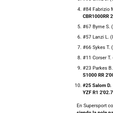
#84 Fabrizio 
CBR1000RR 2
#67 Byrne S. 
#57 Lanzi L. 
#66 Sykes T.
#11 Corser T
#23 Parkes B.
S1000 RR 2'0
#25 Salom D.
YZF R1 2'02.
En Supersport c
siendo la pole p