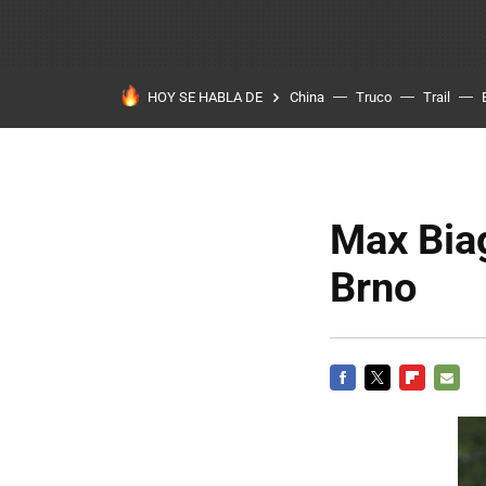
HOY SE HABLA DE
China
Truco
Trail
Max Biag
Brno
FACEBOOK
TWITTER
FLIPBOARD
E-
MAIL