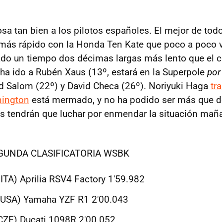
osa tan bien a los pilotos españoles. El mejor de tod
 más rápido con la Honda Ten Kate que poco a poco 
do un tiempo dos décimas largas más lento que el c
 ha ido a Rubén Xaus (13º, estará en la Superpole
por
id Salom (22º) y David Checa (26º). Noriyuki Haga
tr
nington
está mermado, y no ha podido ser más que 
os tendrán que luchar por enmendar la situación maña
GUNDA CLASIFICATORIA WSBK
(ITA) Aprilia RSV4 Factory 1'59.982
 (USA) Yamaha YZF R1 2'00.043
CZE) Ducati 1098R 2'00.052