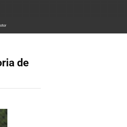
otor
oria de