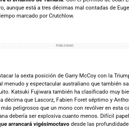
ero, aunque está a tres décimas mal contadas de Eugen
tiempo marcado por Crutchlow.
estacar la sexta posición de Garry McCoy con la Triu
o al menudo y espectacular australiano que también s
uito. Katsuki Fujiwara también ha clasificado muy bie
ma décima que Lascorz, Fabien Foret séptimo y Anth
más peligrosos que un mono con revólver en esta ca
ana debería ser explosiva cuanto menos. Difícil pape
que arrancará vigésimoctavo
desde las profundidades