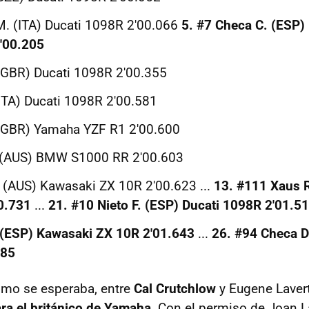
M. (ITA) Ducati 1098R 2'00.066
5. #7 Checa C. (ESP)
'00.205
(GBR) Ducati 1098R 2'00.355
(ITA) Ducati 1098R 2'00.581
 (GBR) Yamaha YZF R1 2'00.600
. (AUS) BMW S1000 RR 2'00.603
 (AUS) Kawasaki ZX 10R 2'00.623 ...
13. #111 Xaus 
0.731
...
21. #10 Nieto F. (ESP) Ducati 1098R 2'01.5
 (ESP) Kawasaki ZX 10R 2'01.643
...
26. #94 Checa 
785
omo se esperaba, entre
Cal Crutchlow
y Eugene Lavert
ara el británico de Yamaha
. Con el permiso de Joan 