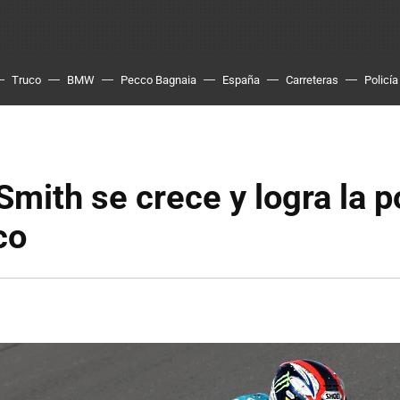
Truco
BMW
Pecco Bagnaia
España
Carreteras
Policía
Smith se crece y logra la p
co