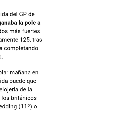
lida del GP de
ganaba la pole a
 dos más fuertes
amente 125, tras
dea completando
a.
ablar mañana en
lida puede que
lojería de la
los británicos
Redding (11º) o