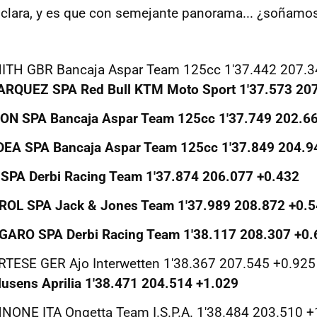
 clara, y es que con semejante panorama... ¿soñamo
MITH GBR Bancaja Aspar Team 125cc 1'37.442 207.
ARQUEZ SPA Red Bull KTM Moto Sport 1'37.573 20
MON SPA Bancaja Aspar Team 125cc 1'37.749 202.6
DEA SPA Bancaja Aspar Team 125cc 1'37.849 204.9
 SPA Derbi Racing Team 1'37.874 206.077 +0.432
EROL SPA Jack & Jones Team 1'37.989 208.872 +0.
GARO SPA Derbi Racing Team 1'38.117 208.307 +0.
RTESE GER Ajo Interwetten 1'38.367 207.545 +0.92
usens Aprilia 1'38.471 204.514 +1.029
NONE ITA Ongetta Team I.S.P.A. 1'38.484 203.510 +