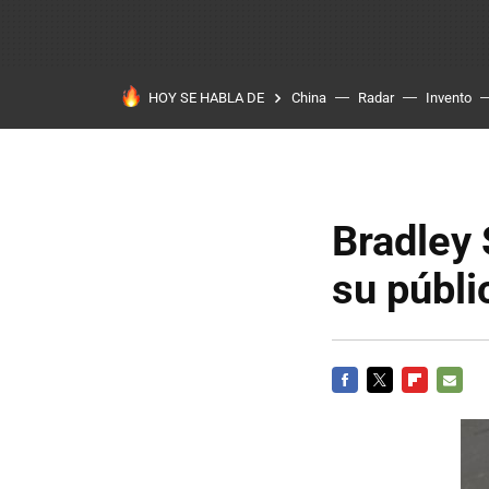
HOY SE HABLA DE
China
Radar
Invento
Bradley 
su públi
FACEBOOK
TWITTER
FLIPBOARD
E-
MAIL