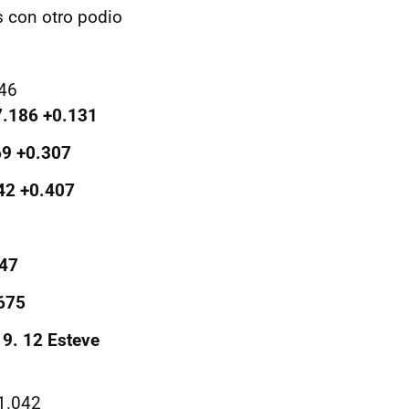
s con otro podio
346
7.186 +0.131
69 +0.307
42 +0.407
547
675
5
9. 12 Esteve
1.042