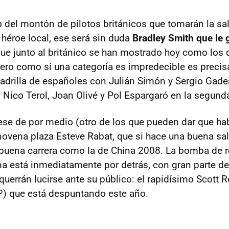
o del montón de pilotos británicos que tomarán la sa
 héroe local, ese será sin duda
Bradley Smith que le 
que junto al británico se han mostrado hoy como los
Pero como si una categoría es impredecible es precis
cuadrilla de españoles con Julián Simón y Sergio Ga
y Nico Terol, Joan Olivé y Pol Espargaró en la segund
se de por medio (otro de los que pueden dar que h
 novena plaza Esteve Rabat, que si hace una buena sa
buena carrera como la de China 2008. La bomba de re
a está inmediatamente por detrás, con gran parte de 
querrán lucirse ante su público: el rapidísimo Scott 
) que está despuntando este año.