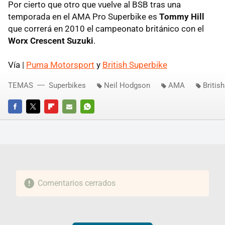
Por cierto que otro que vuelve al BSB tras una
temporada en el AMA Pro Superbike es
Tommy Hill
que correrá en 2010 el campeonato británico con el
Worx Crescent Suzuki
.
Vía |
Puma Motorsport
y
British Superbike
TEMAS
Superbikes
Neil Hodgson
AMA
Britis
FACEBOOK
TWITTER
FLIPBOARD
E-
WHATSAPP
MAIL
Comentarios cerrados