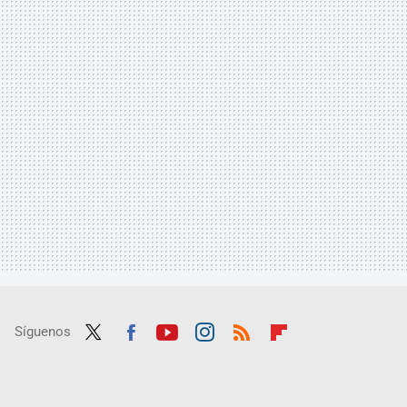
Síguenos
Twit
Fac
Yout
Inst
RSS
Flip
ter
ebo
ube
agra
boar