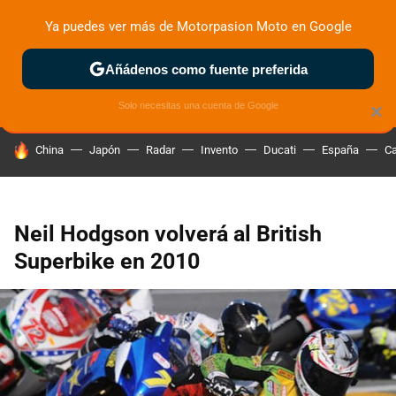
Ya puedes ver más de Motorpasion Moto en Google
ZONA DE PRUEBAS
DEPORTIVAS
MOTOS ELÉCTRICAS
Añádenos como fuente preferida
Solo necesitas una cuenta de Google
×
HOY SE HABLA DE
China
Japón
Radar
Invento
Ducati
España
Ca
Neil Hodgson volverá al British
Superbike en 2010