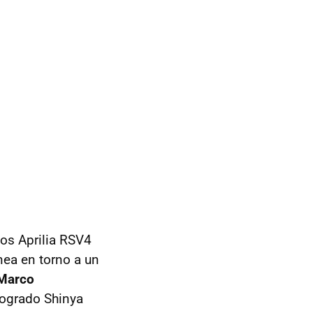
dos Aprilia RSV4
ea en torno a un
 Marco
logrado Shinya