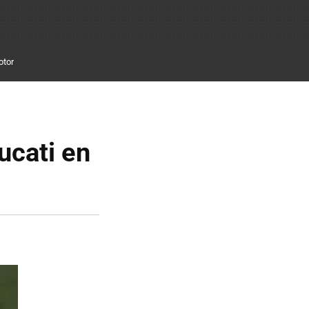
otor
ucati en