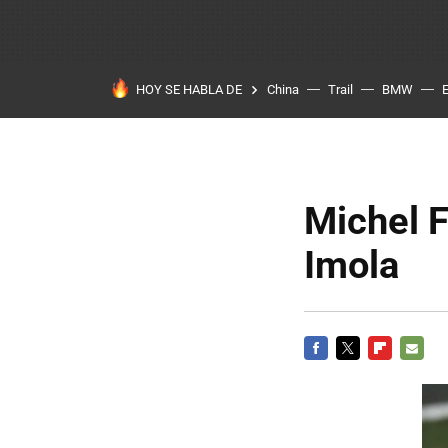
HOY SE HABLA DE
China
Trail
BMW
Michel F
Imola
FACEBOOK
TWITTER
FLIPBOARD
E-
MAIL