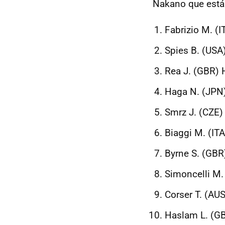
Nakano que está
Fabrizio M. (
Spies B. (USA
Rea J. (GBR)
Haga N. (JPN)
Smrz J. (CZE)
Biaggi M. (ITA
Byrne S. (GBR
Simoncelli M. 
Corser T. (A
Haslam L. (G