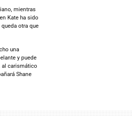
iano, mientras
en Kate ha sido
e queda otra que
echo una
delante y puede
 al carismático
pañará Shane