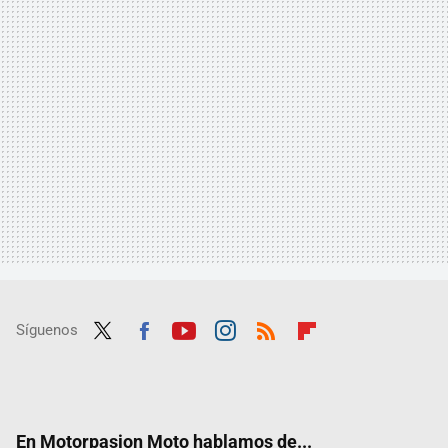
Síguenos
Twit
Fac
Yout
Inst
RSS
Flip
ter
ebo
ube
agra
boar
ok
m
d
En Motorpasion Moto hablamos de...