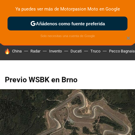
Ya puedes ver más de Motorpasion Moto en Google
ZONA DE PRUEBAS
DEPORTIVAS
MOTOS ELÉCTRICAS
Añádenos como fuente preferida
Solo necesitas una cuenta de Google
×
HOY SE HABLA DE
China
Radar
Invento
Ducati
Truco
Pecco Bagnaia
Previo WSBK en Brno