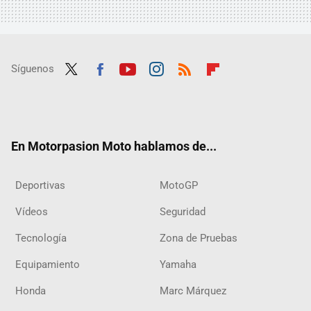
Síguenos
Twit
Fac
Yout
Inst
RSS
Flip
ter
ebo
ube
agra
boar
ok
m
d
En Motorpasion Moto hablamos de...
Deportivas
MotoGP
Vídeos
Seguridad
Tecnología
Zona de Pruebas
Equipamiento
Yamaha
Honda
Marc Márquez