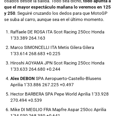
osados desde la salida. Todo sea dicho,
todo apunta a
que el mayor espectáculo mañana lo veremos en 125
y 250
. Seguiré cruzando los dedos para que MotoGP
se suba al carro, aunque sea en el último momento.
Raffaele DE ROSA ITA Scot Racing 250cc Honda
1'33.389 264.163
Marco SIMONCELLI ITA Metis Gilera Gilera
1'33.614 268.683 +0.225
Hiroshi AOYAMA JPN Scot Racing 250cc Honda
1'33.633 264.680 +0.244
Alex DEBON
SPA Aeropuerto-Castello-Blusens
Aprilia 1'33.886 267.225 +0.497
Hector BARBERA SPA Pepe World Aprilia 1'33.928
270.494 +0.539
Mike DI MEGLIO FRA Mapfre Aspar 250cc Aprilia
1'34.030 268.350 +0.641