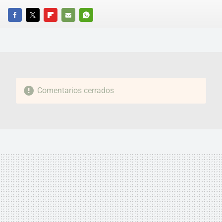
FACEBOOK
TWITTER
FLIPBOARD
E-
WHATSAPP
MAIL
Comentarios cerrados