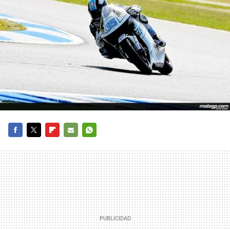
FACEBOOK
TWITTER
FLIPBOARD
E-
WHATSAPP
MAIL