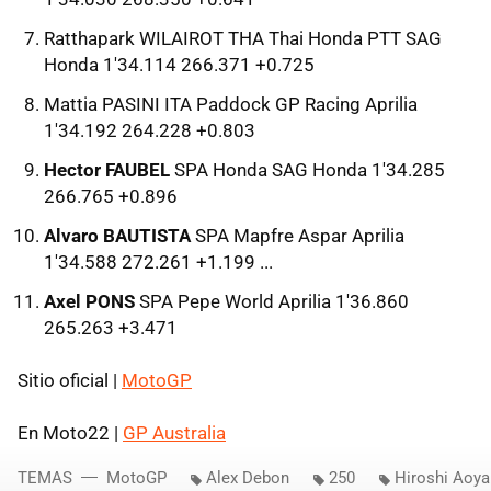
Ratthapark WILAIROT THA Thai Honda PTT SAG
Honda 1'34.114 266.371 +0.725
Mattia PASINI ITA Paddock GP Racing Aprilia
1'34.192 264.228 +0.803
Hector FAUBEL
SPA Honda SAG Honda 1'34.285
266.765 +0.896
Alvaro BAUTISTA
SPA Mapfre Aspar Aprilia
1'34.588 272.261 +1.199 ...
Axel PONS
SPA Pepe World Aprilia 1'36.860
265.263 +3.471
Sitio oficial |
MotoGP
En Moto22 |
GP Australia
TEMAS
MotoGP
Alex Debon
250
Hiroshi Aoy