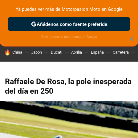
Ya puedes ver más de Motorpasion Moto en Google
ZONA DE PRUEBAS
DEPORTIVAS
MOTOS ELÉCTRICAS
Añádenos como fuente preferida
Solo necesitas una cuenta de Google
×
HOY SE HABLA DE
China
Japón
Ducati
Aprilia
España
Carretera
Raffaele De Rosa, la pole inesperada
del día en 250