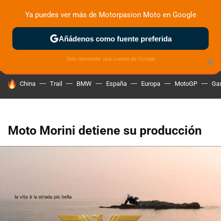
Ya puedes ver más de Motorpasion Moto en Google
ZONA DE PRUEBAS
DEPORTIVAS
MOTOS ELÉCTRICAS
Añádenos como fuente preferida
Solo necesitas una cuenta de Google
×
HOY SE HABLA DE
China
Trail
BMW
España
Europa
MotoGP
Gas
Moto Morini detiene su producción