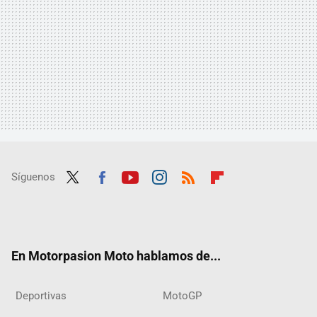
Síguenos
Twit
Fac
Yout
Inst
RSS
Flip
ter
ebo
ube
agra
boar
ok
m
d
En Motorpasion Moto hablamos de...
Deportivas
MotoGP