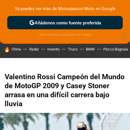
Ya puedes ver más de Motorpasion Moto en Google
ZONA DE PRUEBAS
DEPORTIVAS
MOTOS ELÉCTRICAS
Añádenos como fuente preferida
Solo necesitas una cuenta de Google
×
HOY SE HABLA DE
China
Radar
Invento
Truco
BMW
Pecco Bagnaia
Valentino Rossi Campeón del Mundo
de MotoGP 2009 y Casey Stoner
arrasa en una difícil carrera bajo
lluvia