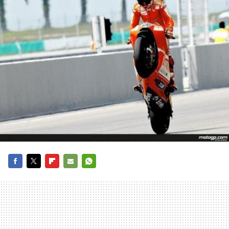
FACEBOOK
TWITTER
FLIPBOARD
E-
WHATSAPP
MAIL