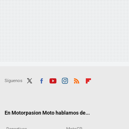
Síguenos
Twit
Fac
Yout
Inst
RSS
Flip
ter
ebo
ube
agra
boar
ok
m
d
En Motorpasion Moto hablamos de...