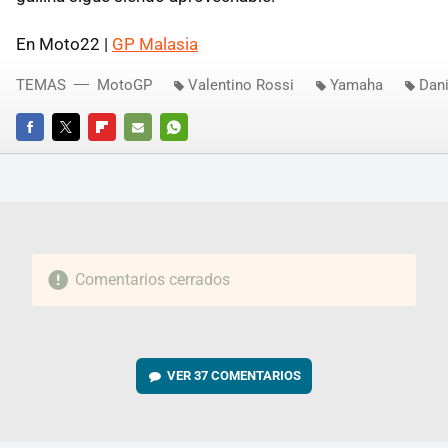
En Moto22 |
GP Malasia
TEMAS
MotoGP
Valentino Rossi
Yamaha
Dan
FACEBOOK
TWITTER
FLIPBOARD
E-
WHATSAPP
MAIL
Comentarios cerrados
VER
37 COMENTARIOS