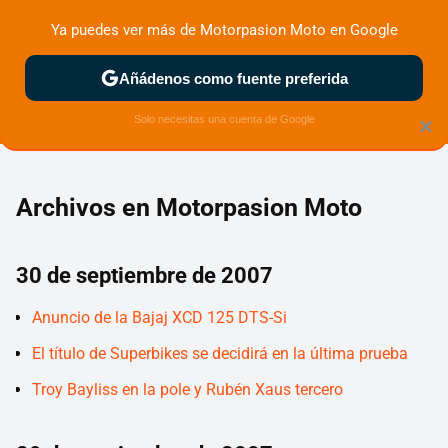
Ya puedes ver más de Motorpasion Moto en Google
ZONA DE PRUEBAS
DEPORTIVAS
MOTOS ELÉCTRICAS
Añádenos como fuente preferida
Solo necesitas una cuenta de Google
×
Archivos en Motorpasion Moto
30 de septiembre de 2007
Anuncio de la Bajaj XCD 125 DTS-Si
El título de Superbikes se decidirá en la última prueba
Troy Bayliss en la pole y Rubén Xaus tercero