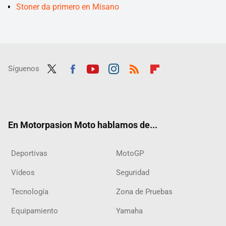
Stoner da primero en Misano
Síguenos
Twit
Fac
Yout
Inst
RSS
Flip
ter
ebo
ube
agra
boar
ok
m
d
En Motorpasion Moto hablamos de...
Deportivas
MotoGP
Vídeos
Seguridad
Tecnología
Zona de Pruebas
Equipamiento
Yamaha