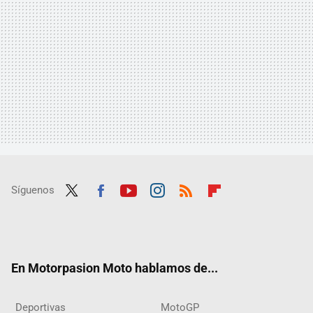
Síguenos
Twit
Fac
Yout
Inst
RSS
Flip
ter
ebo
ube
agra
boar
ok
m
d
En Motorpasion Moto hablamos de...
Deportivas
MotoGP