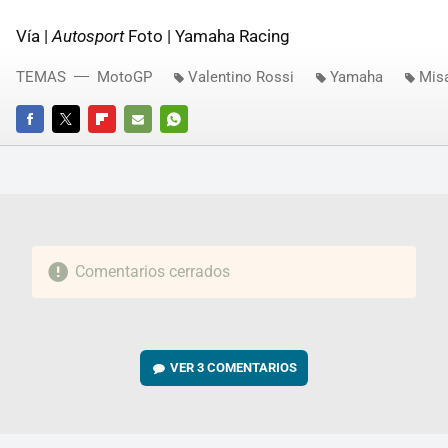
Vía |
Autosport
Foto | Yamaha Racing
TEMAS
MotoGP
Valentino Rossi
Yamaha
Misa
FACEBOOK
TWITTER
FLIPBOARD
E-
WHATSAPP
MAIL
Comentarios cerrados
VER
3 COMENTARIOS