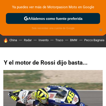
Ya puedes ver más de Motorpasion Moto en Google
ZONA DE PRUEBAS
DEPORTIVAS
MOTOS ELÉCTRICAS
Añádenos como fuente preferida
Solo necesitas una cuenta de Google
×
HOY SE HABLA DE
China
Radar
Invento
Truco
BMW
Pecco Bagnaia
Y el motor de Rossi dijo basta...