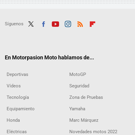
Síguenos
Twit
Fac
Yout
Inst
RSS
Flip
ter
ebo
ube
agra
boar
ok
m
d
En Motorpasion Moto hablamos de...
Deportivas
MotoGP
Vídeos
Seguridad
Tecnología
Zona de Pruebas
Equipamiento
Yamaha
Honda
Marc Márquez
Eléctricas
Novedades motos 2022