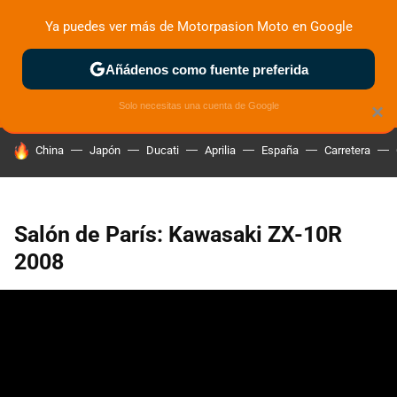
Ya puedes ver más de Motorpasion Moto en Google
ZONA DE PRUEBAS
DEPORTIVAS
MOTOS ELÉCTRICAS
Añádenos como fuente preferida
Solo necesitas una cuenta de Google
×
HOY SE HABLA DE
China
Japón
Ducati
Aprilia
España
Carretera
Salón de París: Kawasaki ZX-10R
2008