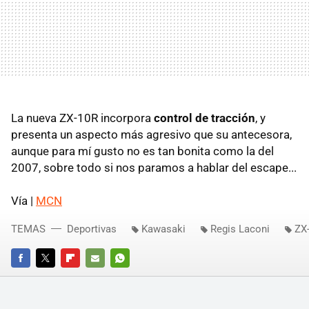
La nueva ZX-10R incorpora
control de tracción
, y
presenta un aspecto más agresivo que su antecesora,
aunque para mí gusto no es tan bonita como la del
2007, sobre todo si nos paramos a hablar del escape...
Vía |
MCN
TEMAS
Deportivas
Kawasaki
Regis Laconi
ZX
FACEBOOK
TWITTER
FLIPBOARD
E-
WHATSAPP
MAIL