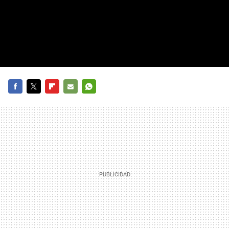
FACEBOOK
TWITTER
FLIPBOARD
E-
WHATSAPP
MAIL