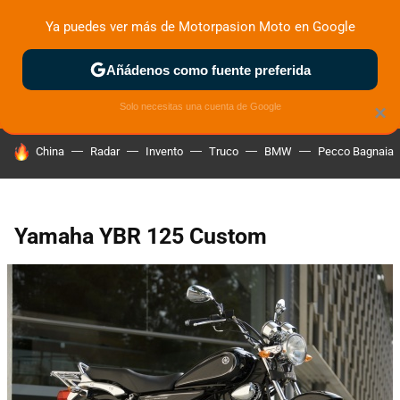
Ya puedes ver más de Motorpasion Moto en Google
ZONA DE PRUEBAS
DEPORTIVAS
MOTOS ELÉCTRICAS
Añádenos como fuente preferida
Solo necesitas una cuenta de Google
×
HOY SE HABLA DE
China
Radar
Invento
Truco
BMW
Pecco Bagnaia
Yamaha YBR 125 Custom