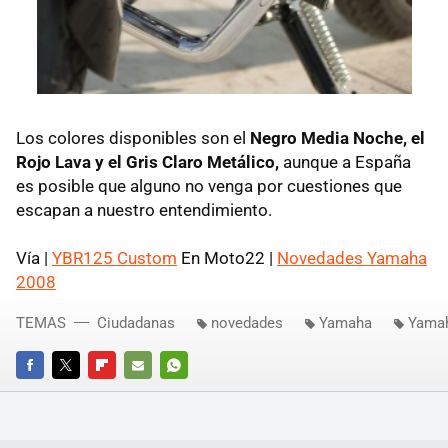
Los colores disponibles son el
Negro Media Noche, el
Rojo Lava y el Gris Claro Metálico,
aunque a España
es posible que alguno no venga por cuestiones que
escapan a nuestro entendimiento.
Vía |
YBR125 Custom
En Moto22 |
Novedades Yamaha
2008
TEMAS
Ciudadanas
novedades
Yamaha
Yamah
FACEBOOK
TWITTER
FLIPBOARD
E-
WHATSAPP
MAIL