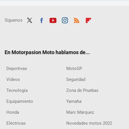
Síguenos
Twit
Fac
Yout
Inst
RSS
Flip
ter
ebo
ube
agra
boar
ok
m
d
En Motorpasion Moto hablamos de...
Deportivas
MotoGP
Vídeos
Seguridad
Tecnología
Zona de Pruebas
Equipamiento
Yamaha
Honda
Marc Márquez
Eléctricas
Novedades motos 2022