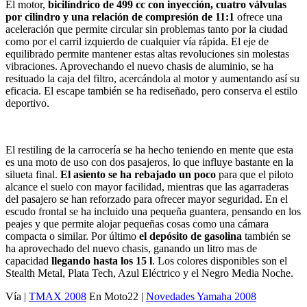
El motor,
bicilíndrico de 499 cc con inyección, cuatro válvulas
por cilindro y una relación de compresión de 11:1
ofrece una
aceleración que permite circular sin problemas tanto por la ciudad
como por el carril izquierdo de cualquier vía rápida. El eje de
equilibrado permite mantener estas altas revoluciones sin molestas
vibraciones. Aprovechando el nuevo chasis de aluminio, se ha
resituado la caja del filtro, acercándola al motor y aumentando así su
eficacia. El escape también se ha rediseñado, pero conserva el estilo
deportivo.
El restiling de la carrocería se ha hecho teniendo en mente que esta
es una moto de uso con dos pasajeros, lo que influye bastante en la
silueta final.
El asiento se ha rebajado un poco
para que el piloto
alcance el suelo con mayor facilidad, mientras que las agarraderas
del pasajero se han reforzado para ofrecer mayor seguridad. En el
escudo frontal se ha incluido una pequeña guantera, pensando en los
peajes y que permite alojar pequeñas cosas como una cámara
compacta o similar. Por último
el depósito de gasolina
también se
ha aprovechado del nuevo chasis, ganando un litro mas de
capacidad
llegando hasta los 15 l
. Los colores disponibles son el
Stealth Metal, Plata Tech, Azul Eléctrico y el Negro Media Noche.
Vía |
TMAX 2008
En Moto22 |
Novedades Yamaha 2008