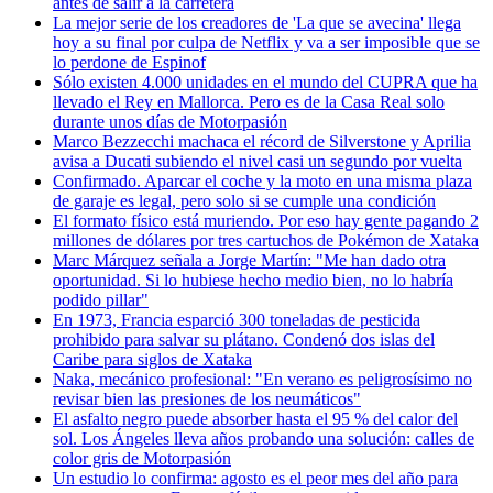
antes de salir a la carretera
La mejor serie de los creadores de 'La que se avecina' llega
hoy a su final por culpa de Netflix y va a ser imposible que se
lo perdone
de Espinof
Sólo existen 4.000 unidades en el mundo del CUPRA que ha
llevado el Rey en Mallorca. Pero es de la Casa Real solo
durante unos días
de Motorpasión
Marco Bezzecchi machaca el récord de Silverstone y Aprilia
avisa a Ducati subiendo el nivel casi un segundo por vuelta
Confirmado. Aparcar el coche y la moto en una misma plaza
de garaje es legal, pero solo si se cumple una condición
El formato físico está muriendo. Por eso hay gente pagando 2
millones de dólares por tres cartuchos de Pokémon
de Xataka
Marc Márquez señala a Jorge Martín: "Me han dado otra
oportunidad. Si lo hubiese hecho medio bien, no lo habría
podido pillar"
En 1973, Francia esparció 300 toneladas de pesticida
prohibido para salvar su plátano. Condenó dos islas del
Caribe para siglos
de Xataka
Naka, mecánico profesional: "En verano es peligrosísimo no
revisar bien las presiones de los neumáticos"
El asfalto negro puede absorber hasta el 95 % del calor del
sol. Los Ángeles lleva años probando una solución: calles de
color gris
de Motorpasión
Un estudio lo confirma: agosto es el peor mes del año para