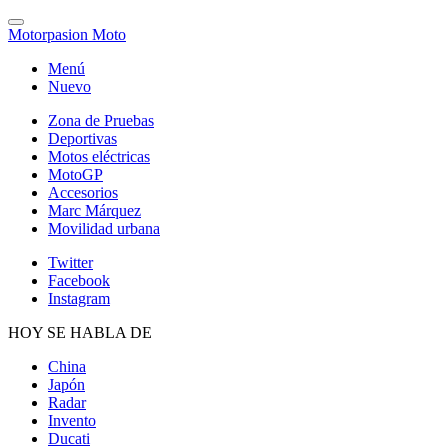
Motorpasion Moto
Menú
Nuevo
Zona de Pruebas
Deportivas
Motos eléctricas
MotoGP
Accesorios
Marc Márquez
Movilidad urbana
Twitter
Facebook
Instagram
HOY SE HABLA DE
China
Japón
Radar
Invento
Ducati