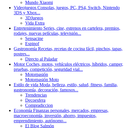
Mundo Xiaomi
Videojuegos
Consolas, juegos, PC, PS4, Switch, Nintendo
3DS y Xbox...
3DJuegos
Vida Extra
Entretenimiento
Series, cine, estrenos en cartelera, premios,
rodajes, nuevas películas, televisión...
Sensacine
Espinof
Gastronomía
Recetas, recetas de cocina fácil, pinchos, tapas,
postres...
Directo al Paladar
Motor
Coches, motos, vehículos eléctricos, híbridos, camper,
pruebas, competición, seguridad vial...
Motorpasión
Motorpasión Moto
Estilo de vida
Moda, belleza, estilo, salud, fitness, familia,
gastronomía, decoración, famosos...
Trendencias
Decoesfera
Compradiccion
Economía
Finanzas personales, mercados, empresas,
macroeconomía, inversión, ahorro, impuestos,
emprendimiento, autónomo...
El Blog Salmón