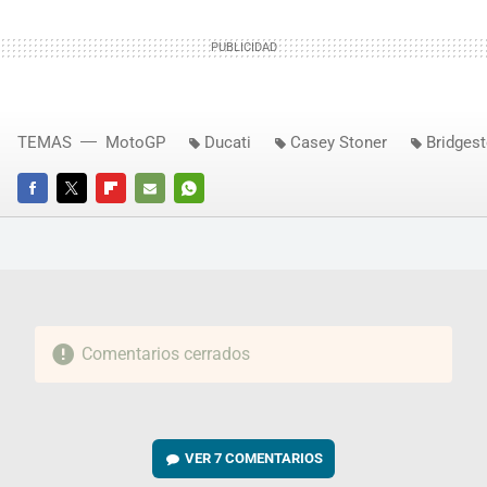
TEMAS
MotoGP
Ducati
Casey Stoner
Bridges
FACEBOOK
TWITTER
FLIPBOARD
E-
WHATSAPP
MAIL
Comentarios cerrados
VER
7 COMENTARIOS