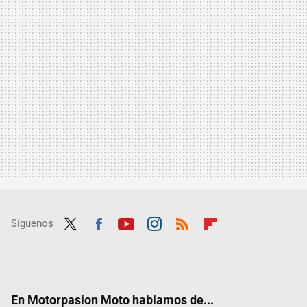
Síguenos
Twit
Fac
Yout
Inst
RSS
Flip
ter
ebo
ube
agra
boar
ok
m
d
En Motorpasion Moto hablamos de...