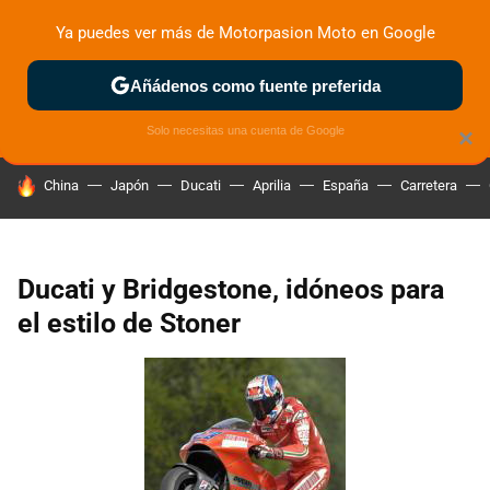
Ya puedes ver más de Motorpasion Moto en Google
ZONA DE PRUEBAS
DEPORTIVAS
MOTOS ELÉCTRICAS
Añádenos como fuente preferida
Solo necesitas una cuenta de Google
×
HOY SE HABLA DE
China
Japón
Ducati
Aprilia
España
Carretera
Ducati y Bridgestone, idóneos para
el estilo de Stoner