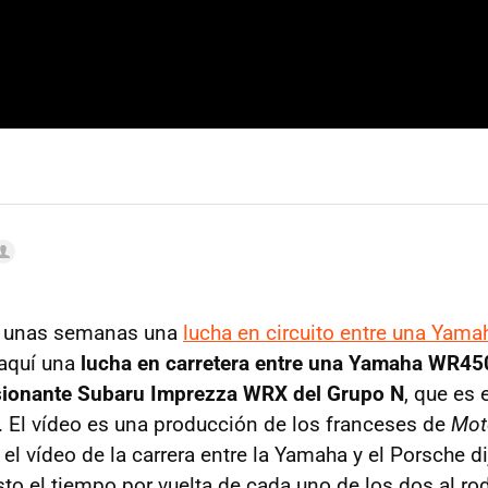
e unas semanas una
lucha en circuito entre una Yama
 aquí una
lucha en carretera entre una Yamaha WR45
sionante Subaru Imprezza WRX del Grupo N
, que es
 El vídeo es una producción de los franceses de
Mot
l vídeo de la carrera entre la Yamaha y el Porsche d
sto el tiempo por vuelta de cada uno de los dos al rod