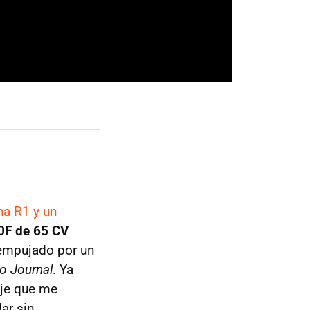
ha R1 y un
0F de 65 CV
 empujado por un
o Journal
. Ya
ije que me
ar sin