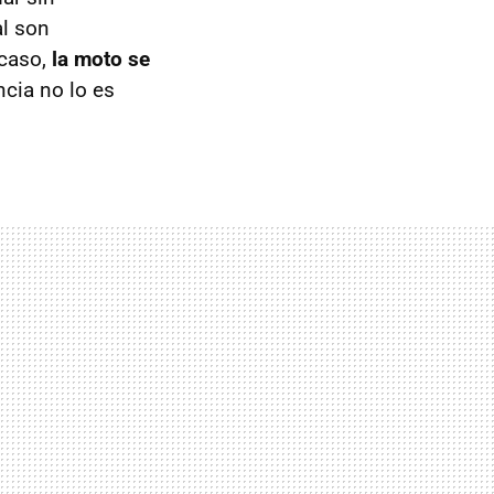
al son
 caso,
la moto se
ncia no lo es