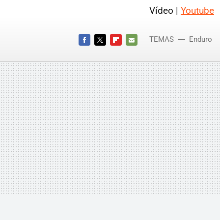
Vídeo |
Youtube
TEMAS
Enduro
FACEBOOK
TWITTER
FLIPBOARD
E-
MAIL