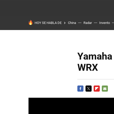
HOY SE HABLA DE
China
Radar
Invento
Yamaha 
WRX
FACEBOOK
TWITTER
FLIPBOARD
E-
MAIL