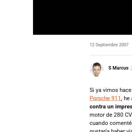
12 Septiembre 2007
S Marcus
Si ya vimos hac
Porsche 911
, he
contra un impre
motor de 280 CV.
cuando comenté e
gustaría haber vi