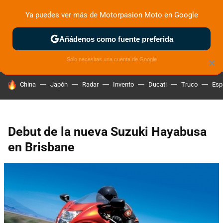
Ya puedes ver más de Motorpasion Moto en Google
ZONA DE PRUEBAS
DEPORTIVAS
MOTOS ELÉCTRICAS
Añádenos como fuente preferida
Solo necesitas una cuenta de Google
×
HOY SE HABLA DE
China
Japón
Radar
Invento
Ducati
Truco
Esp
Debut de la nueva Suzuki Hayabusa
en Brisbane