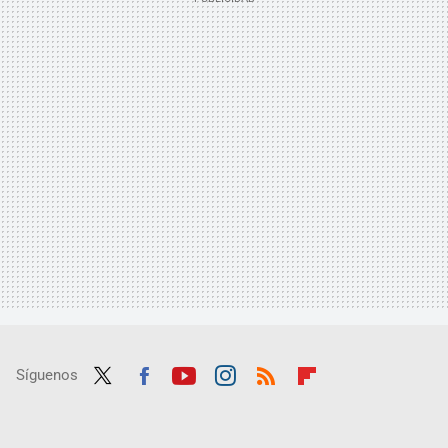
Síguenos
Twit
Fac
Yout
Inst
RSS
Flip
ter
ebo
ube
agra
boar