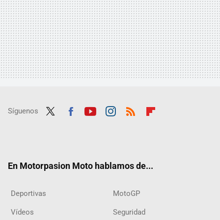
Síguenos
Twit
Fac
Yout
Inst
RSS
Flip
ter
ebo
ube
agra
boar
ok
m
d
En Motorpasion Moto hablamos de...
Deportivas
MotoGP
Vídeos
Seguridad