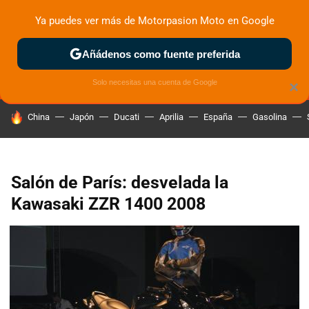
Ya puedes ver más de Motorpasion Moto en Google
MENÚ
NUEVO
Añádenos como fuente preferida
ZONA DE PRUEBAS
DEPORTIVAS
MOTOS ELÉCTRICAS
Solo necesitas una cuenta de Google
×
HOY SE HABLA DE
China
Japón
Ducati
Aprilia
España
Gasolina
Salón de París: desvelada la
Kawasaki ZZR 1400 2008