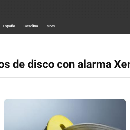
España
Gasolina
Moto
os de disco con alarma Xe