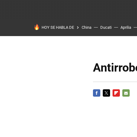
HOY SE HABLA DE
China
Ducati
Aprilia
Antirrob
FACEBOOK
TWITTER
FLIPBOARD
E-
MAIL