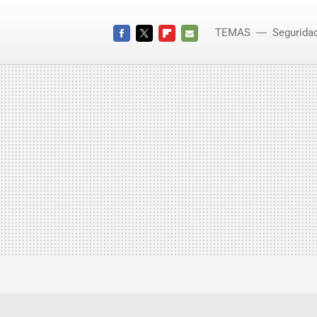
TEMAS
Segurida
FACEBOOK
TWITTER
FLIPBOARD
E-
MAIL