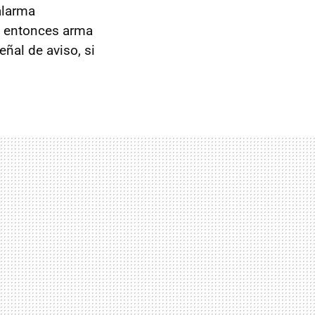
alarma
 y entonces arma
ñal de aviso, si