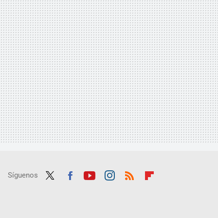
Síguenos
Twit
Fac
Yout
Inst
RSS
Flip
ter
ebo
ube
agra
boar