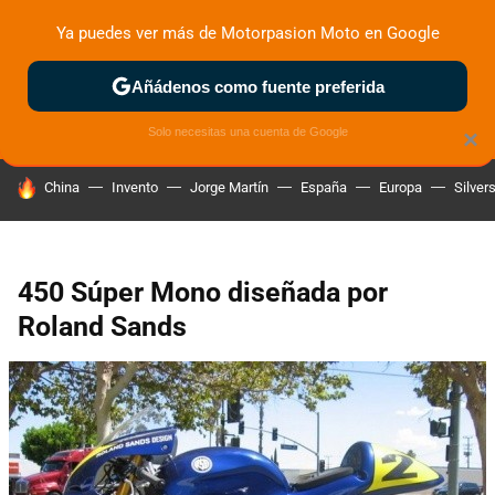
Ya puedes ver más de Motorpasion Moto en Google
ZONA DE PRUEBAS
DEPORTIVAS
MOTOS ELÉCTRICAS
Añádenos como fuente preferida
Solo necesitas una cuenta de Google
×
HOY SE HABLA DE
China
Invento
Jorge Martín
España
Europa
Silver
450 Súper Mono diseñada por
Roland Sands