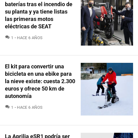
baterías tras el incendio de
su planta y ya tiene listas
las primeras motos
eléctricas de SEAT
COMENTARIOS
1
HACE 6 AÑOS
El kit para convertir una
bicicleta en una ebike para
la nieve existe: cuesta 2.300
euros y ofrece 50 km de
autonomía
COMENTARIOS
1
HACE 6 AÑOS
La Aprilia eSR1 podría ser