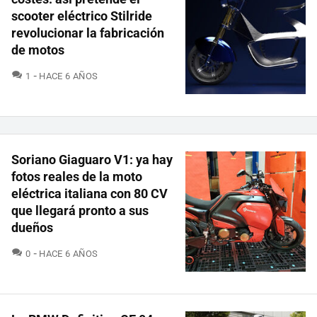
scooter eléctrico Stilride
revolucionar la fabricación
de motos
COMENTARIOS
1
HACE 6 AÑOS
Soriano Giaguaro V1: ya hay
fotos reales de la moto
eléctrica italiana con 80 CV
que llegará pronto a sus
dueños
COMENTARIOS
0
HACE 6 AÑOS