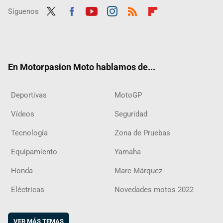
Síguenos
Twit
Fac
Yout
Inst
RSS
Flip
ter
ebo
ube
agra
boar
ok
m
d
En Motorpasion Moto hablamos de...
Deportivas
MotoGP
Vídeos
Seguridad
Tecnología
Zona de Pruebas
Equipamiento
Yamaha
Honda
Marc Márquez
Eléctricas
Novedades motos 2022
VER MÁS TEMAS