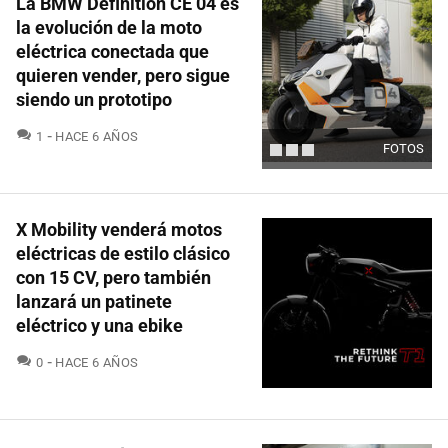
La BMW Definition CE 04 es
la evolución de la moto
eléctrica conectada que
quieren vender, pero sigue
siendo un prototipo
COMENTARIOS
1
HACE 6 AÑOS
FOTOS
X Mobility venderá motos
eléctricas de estilo clásico
con 15 CV, pero también
lanzará un patinete
eléctrico y una ebike
COMENTARIOS
0
HACE 6 AÑOS