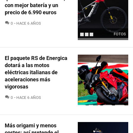
con mejor batería y un
precio de 6.990 euros
COMENTARIOS
0
HACE 6 AÑOS
FOTOS
El paquete RS de Energica
dotará a las motos
eléctricas italianas de
aceleraciones más
vigorosas
COMENTARIOS
0
HACE 6 AÑOS
Más origami y menos
costes: así pretende el