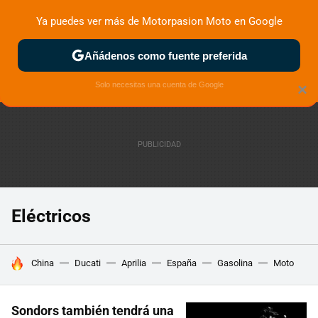
Ya puedes ver más de Motorpasion Moto en Google
ZONA DE PRUEBAS
DEPORTIVAS
MOTOS ELÉCTRICAS
Añádenos como fuente preferida
Solo necesitas una cuenta de Google
×
Eléctricos
HOY SE HABLA DE
China
Ducati
Aprilia
España
Gasolina
Moto
Sondors también tendrá una