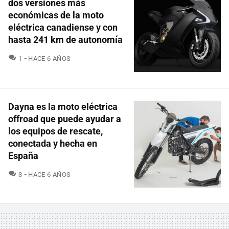
dos versiones más
económicas de la moto
eléctrica canadiense y con
hasta 241 km de autonomía
COMENTARIOS
1
HACE 6 AÑOS
Dayna es la moto eléctrica
offroad que puede ayudar a
los equipos de rescate,
conectada y hecha en
España
COMENTARIOS
3
HACE 6 AÑOS