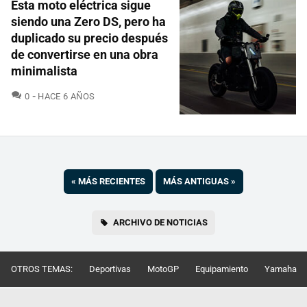
Esta moto eléctrica sigue
siendo una Zero DS, pero ha
duplicado su precio después
de convertirse en una obra
minimalista
COMENTARIOS
0
HACE 6 AÑOS
«
MÁS RECIENTES
MÁS ANTIGUAS
»
ARCHIVO DE NOTICIAS
OTROS TEMAS:
Deportivas
MotoGP
Equipamiento
Yamaha