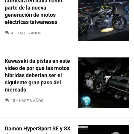
fabricará en Italia como
parte de la nueva
generación de motos
eléctricas taiwanesas
COMENTARIOS
4
HACE 6 AÑOS
Kawasaki da pistas en este
vídeo de por qué las motos
híbridas deberían ser el
siguiente gran paso del
mercado
COMENTARIOS
15
HACE 6 AÑOS
Damon HyperSport SE y SX: