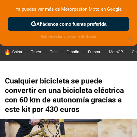
Ya puedes ver más de Motorpasion Moto en Google
ZONA DE PRUEBAS
DEPORTIVAS
MOTOS ELÉCTRICAS
Añádenos como fuente preferida
Solo necesitas una cuenta de Google
×
HOY SE HABLA DE
China
Truco
Trail
España
Europa
MotoGP
Ga
Cualquier bicicleta se puede
convertir en una bicicleta eléctrica
con 60 km de autonomía gracias a
este kit por 430 euros