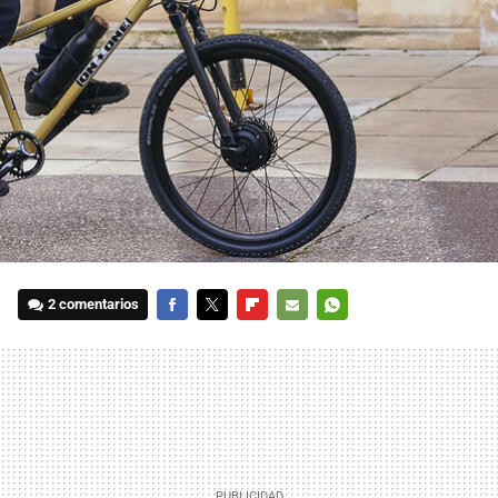
2 comentarios
FACEBOOK
TWITTER
FLIPBOARD
E-
WHATSAPP
MAIL