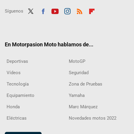
Síguenos
Twit
Fac
Yout
Inst
RSS
Flip
ter
ebo
ube
agra
boar
ok
m
d
En Motorpasion Moto hablamos de...
Deportivas
MotoGP
Vídeos
Seguridad
Tecnología
Zona de Pruebas
Equipamiento
Yamaha
Honda
Marc Márquez
Eléctricas
Novedades motos 2022