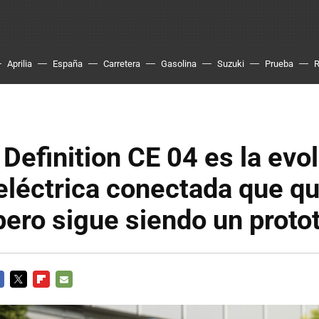
Aprilia
España
Carretera
Gasolina
Suzuki
Prueba
efinition CE 04 es la evo
eléctrica conectada que q
pero sigue siendo un proto
CEBOOK
TWITTER
FLIPBOARD
E-
MAIL