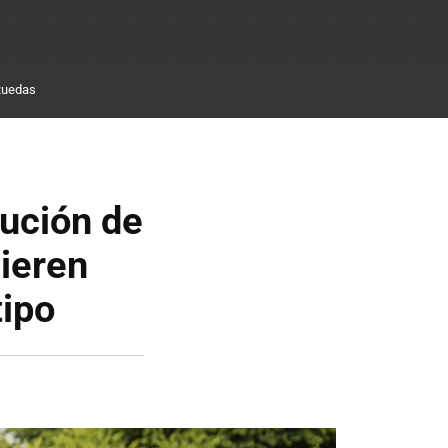
Ruedas
lución de
uieren
tipo