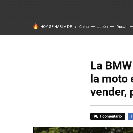
HOY SE HABLA DE
China
Japón
Ducati
La BMW D
la moto 
vender, 
1 comentario
FA