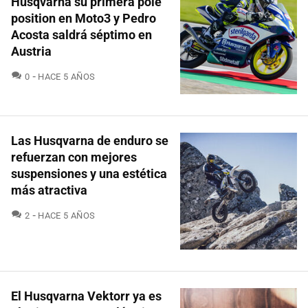
Husqvarna su primera pole
position en Moto3 y Pedro
Acosta saldrá séptimo en
Austria
COMENTARIOS
0
HACE 5 AÑOS
Las Husqvarna de enduro se
refuerzan con mejores
suspensiones y una estética
más atractiva
COMENTARIOS
2
HACE 5 AÑOS
El Husqvarna Vektorr ya es