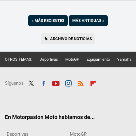
«
MÁS RECIENTES
MÁS ANTIGUAS
»
ARCHIVO DE NOTICIAS
OTROS TEMAS:
Deportivas
MotoGP
Equipamiento
Yamaha
Síguenos
Twit
Fac
Yout
Inst
RSS
Flip
ter
ebo
ube
agra
boar
ok
m
d
En Motorpasion Moto hablamos de...
Deportivas
MotoGP