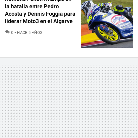
la batalla entre Pedro
Acosta y Dennis Foggia para
liderar Moto3 en el Algarve
COMENTARIOS
0
HACE 5 AÑOS