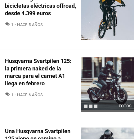
bicicletas eléctricas offroad,
desde 4.399 euros
COMENTARIOS
1
HACE 5 AÑOS
Husqvarna Svartpilen 125:
la primera naked de la
marca para el carnet A1
llega en febrero
COMENTARIOS
1
HACE 6 AÑOS
FOTOS
Una Husqvarna Svartpilen
125 viene en camino a