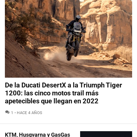
De la Ducati DesertX a la Triumph Tiger
1200: las cinco motos trail más
apetecibles que llegan en 2022
COMENTARIOS
1
HACE 4 AÑOS
KTM, Husqvarna y GasGas