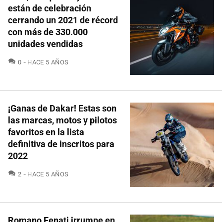
están de celebración
cerrando un 2021 de récord
con más de 330.000
unidades vendidas
COMENTARIOS
0
HACE 5 AÑOS
¡Ganas de Dakar! Estas son
las marcas, motos y pilotos
favoritos en la lista
definitiva de inscritos para
2022
COMENTARIOS
2
HACE 5 AÑOS
Romano Fenati irrumpe en