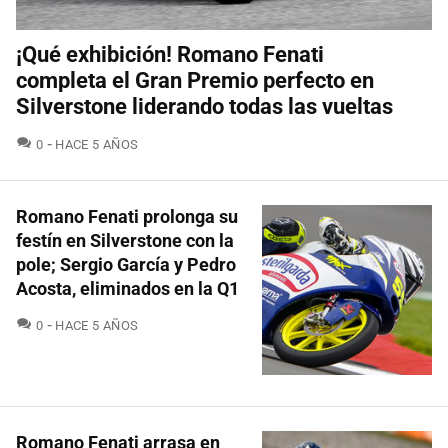
¡Qué exhibición! Romano Fenati
completa el Gran Premio perfecto en
Silverstone liderando todas las vueltas
COMENTARIOS
0
HACE 5 AÑOS
Romano Fenati prolonga su
festín en Silverstone con la
pole; Sergio García y Pedro
Acosta, eliminados en la Q1
COMENTARIOS
0
HACE 5 AÑOS
Romano Fenati arrasa en