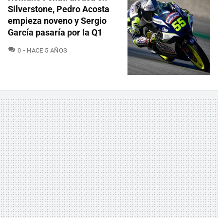
Silverstone, Pedro Acosta
empieza noveno y Sergio
García pasaría por la Q1
COMENTARIOS
0
HACE 5 AÑOS