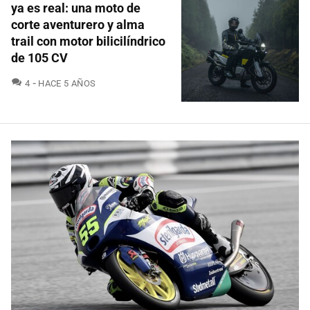
ya es real: una moto de
corte aventurero y alma
trail con motor bilicilíndrico
de 105 CV
COMENTARIOS
4
HACE 5 AÑOS