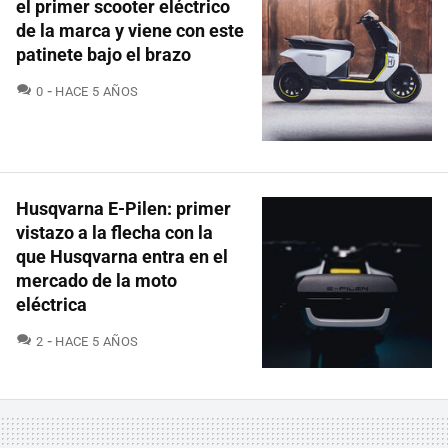
el primer scooter eléctrico
de la marca y viene con este
patinete bajo el brazo
COMENTARIOS
0
HACE 5 AÑOS
Husqvarna E-Pilen: primer
vistazo a la flecha con la
que Husqvarna entra en el
mercado de la moto
eléctrica
COMENTARIOS
2
HACE 5 AÑOS