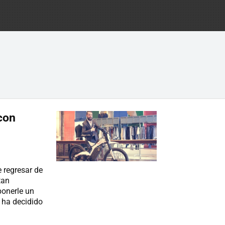
con
e regresar de
tan
ponerle un
 ha decidido