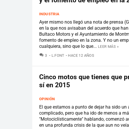
y el fomento de empleo en la 
INDUSTRIA
Ayer mismo nos llegó una nota de prensa (G
en la que nos avisaban del acuerdo que han
Bultaco Motors y el Ayuntamiento de Montm
fomento de empleo en la zona. Y no un emp
cualquiera, sino que lo que...
LEER MÁS »
COMENTARIOS
3
L.FONT
HACE 12 AÑOS
Cinco motos que tienes que pr
sí en 2015
OPINIÓN
El que estamos a punto de dejar ha sido un
complicado, pero que ha ido de menos a má
"Motociclísticamente" hablando, comenzó a
en una profunda crisis de la que aun no veía