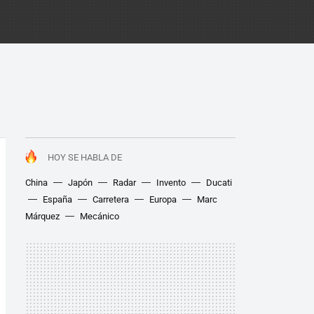
HOY SE HABLA DE
China
Japón
Radar
Invento
Ducati
España
Carretera
Europa
Marc
Márquez
Mecánico