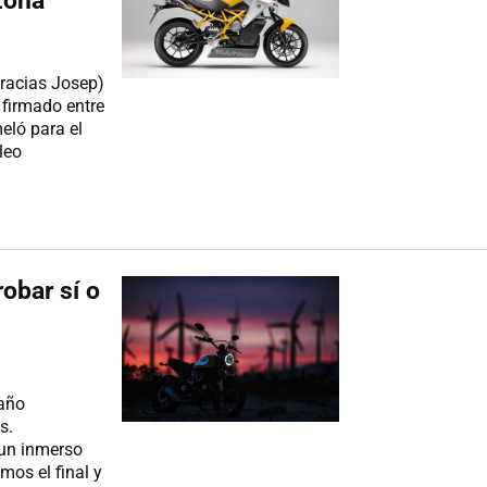
zona
racias Josep)
 firmado entre
eló para el
leo
obar sí o
 año
s.
un inmerso
mos el final y