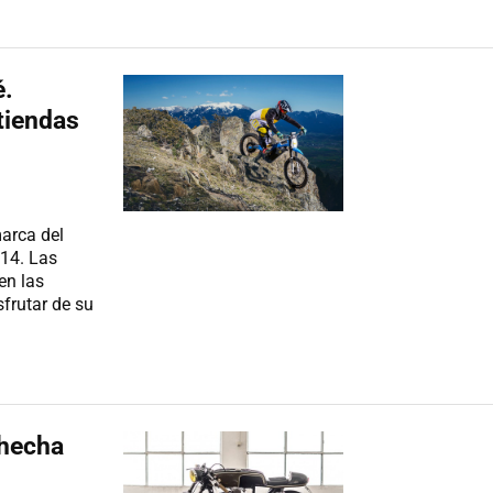
é.
tiendas
marca del
14. Las
en las
sfrutar de su
 hecha