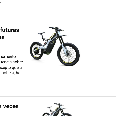
»
 futuras
as
l momento
 tenéis sobre
ncepto que a
 noticia, ha
s veces