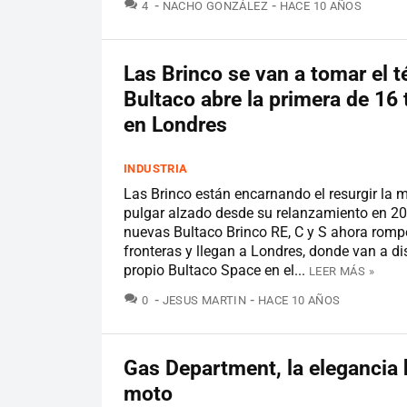
COMENTARIOS
4
NACHO GONZÁLEZ
HACE 10 AÑOS
Las Brinco se van a tomar el t
Bultaco abre la primera de 16 
en Londres
INDUSTRIA
Las Brinco están encarnando el resurgir la 
pulgar alzado desde su relanzamiento en 20
nuevas Bultaco Brinco RE, C y S ahora romp
fronteras y llegan a Londres, donde van a di
propio Bultaco Space en el...
LEER MÁS »
COMENTARIOS
0
JESUS MARTIN
HACE 10 AÑOS
Gas Department, la elegancia
moto