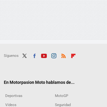
Síguenos
Twit
Fac
Yout
Inst
RSS
Flip
ter
ebo
ube
agra
boar
ok
m
d
En Motorpasion Moto hablamos de...
Deportivas
MotoGP
Vídeos
Seguridad