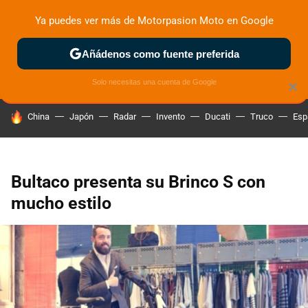
Ya puedes ver más de Motorpasion Moto en Google
ZONA DE PRUEBAS
DEPORTIVAS
MOTOS ELÉCTRICAS
Añádenos como fuente preferida
Solo necesitas una cuenta de Google
×
HOY SE HABLA DE
China
Japón
Radar
Invento
Ducati
Truco
Esp
Bultaco presenta su Brinco S con
mucho estilo