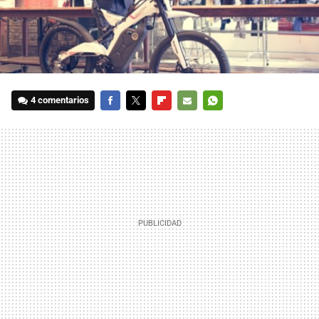
4 comentarios
FACEBOOK
TWITTER
FLIPBOARD
E-
WHATSAPP
MAIL