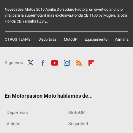
Novedades Motos 2010:Aprilia Dorsoduro Factory, un divertido anuncio
viral para la supermotard más exclusiva.Honda CB 1100 by Mugen, la otra
Honda CB.Yamaha FZ8 y..
OTROS TEMAS:
Deportivas
MotoGP
Equipamiento
Yamaha
Síguenos
Twit
Fac
Yout
Inst
RSS
Flip
ter
ebo
ube
agra
boar
ok
m
d
En Motorpasion Moto hablamos de...
Deportivas
MotoGP
Vídeos
Seguridad