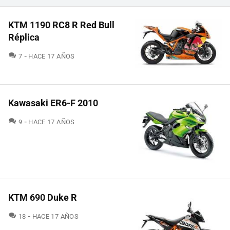
KTM 1190 RC8 R Red Bull
Réplica
COMENTARIOS
7
HACE 17 AÑOS
Kawasaki ER6-F 2010
COMENTARIOS
9
HACE 17 AÑOS
KTM 690 Duke R
COMENTARIOS
18
HACE 17 AÑOS