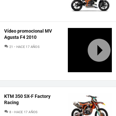
Vídeo promocional MV
Agusta F4 2010
COMENTARIOS
21
HACE 17 AÑOS
KTM 350 SX-F Factory
Racing
COMENTARIOS
8
HACE 17 AÑOS