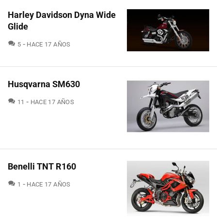
Harley Davidson Dyna Wide
Glide
COMENTARIOS
5
HACE 17 AÑOS
Husqvarna SM630
COMENTARIOS
11
HACE 17 AÑOS
Benelli TNT R160
COMENTARIOS
1
HACE 17 AÑOS