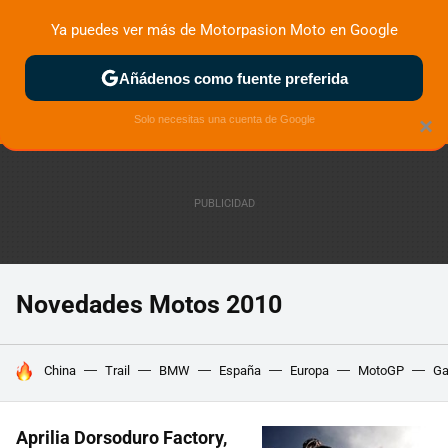
Ya puedes ver más de Motorpasion Moto en Google
ZONA DE PRUEBAS
DEPORTIVAS
MOTOS ELÉCTRICAS
Añádenos como fuente preferida
Solo necesitas una cuenta de Google
×
Novedades Motos 2010
HOY SE HABLA DE
China
Trail
BMW
España
Europa
MotoGP
Ga
Aprilia Dorsoduro Factory,