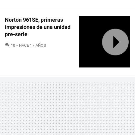
Norton 961SE, primeras
impresiones de una unidad
pre-serie
COMENTARIOS
10
HACE 17 AÑOS