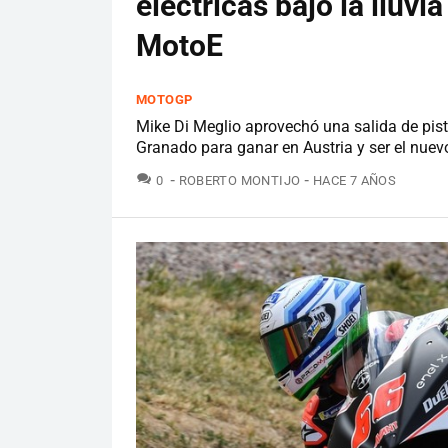
eléctricas bajo la lluvi
MotoE
MOTOGP
Mike Di Meglio aprovechó una salida de pista
Granado para ganar en Austria y ser el nuev
COMENTARIOS
0
ROBERTO MONTIJO
HACE 7 AÑOS