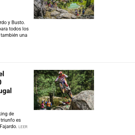
rdo y Busto.
para todos los
s también una
el
0
ugal
nking de
triunfo es
 Fajardo.
LEER