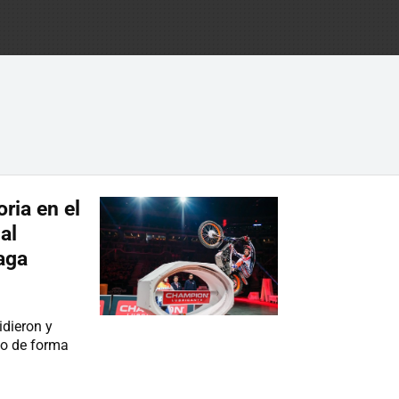
ria en el
al
aga
idieron y
o de forma