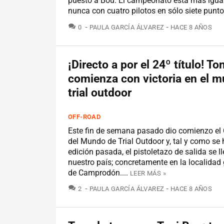
puesto a Bou. El campeonato está más igua
nunca con cuatro pilotos en sólo siete punto
COMENTARIOS
0
PAULA GARCÍA ÁLVAREZ
HACE 8 AÑOS
¡Directo a por el 24º título! To
comienza con victoria en el m
trial outdoor
OFF-ROAD
Este fin de semana pasado dio comienzo e
del Mundo de Trial Outdoor y, tal y como se 
edición pasada, el pistoletazo de salida se l
nuestro país; concretamente en la localida
de Camprodón....
LEER MÁS »
COMENTARIOS
2
PAULA GARCÍA ÁLVAREZ
HACE 8 AÑOS