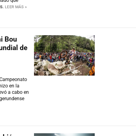
lado que
s.
LEER MÁS »
ni Bou
undial de
l Campeonato
hizo en la
levó a cabo en
d gerundense