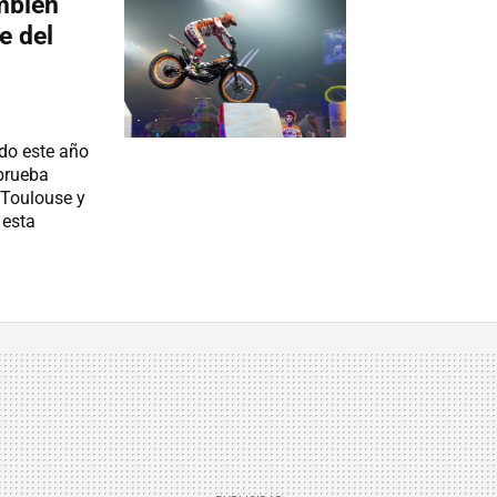
ambién
e del
ido este año
prueba
 Toulouse y
 esta