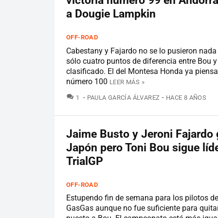
victoria número 99 en Andorra
a Dougie Lampkin
OFF-ROAD
Cabestany y Fajardo no se lo pusieron nada 
sólo cuatro puntos de diferencia entre Bou y 
clasificado. El del Montesa Honda ya piensa
número 100
LEER MÁS »
COMENTARIOS
1
PAULA GARCÍA ÁLVAREZ
HACE 8 AÑOS
Jaime Busto y Jeroni Fajardo
Japón pero Toni Bou sigue líde
TrialGP
OFF-ROAD
Estupendo fin de semana para los pilotos de
GasGas aunque no fue suficiente para quitar