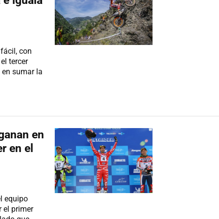
 e iguala
fácil, con
el tercer
 en sumar la
 ganan en
r en el
l equipo
 el primer