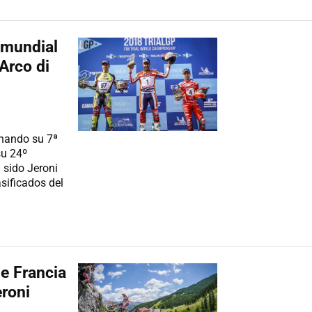
 mundial
 Arco di
anando su 7ª
su 24º
sido Jeroni
sificados del
de Francia
roni