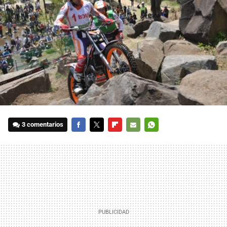
3 comentarios
FACEBOOK
TWITTER
FLIPBOARD
E-
WHATSAPP
MAIL