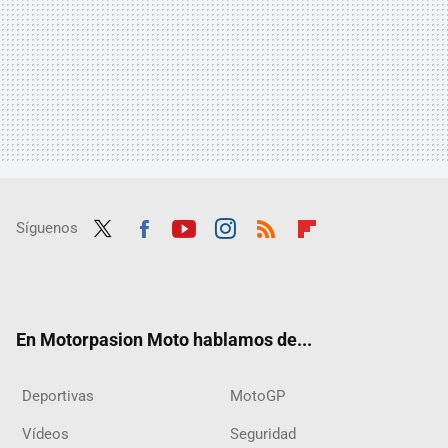
Síguenos
Twit
Fac
Yout
Inst
RSS
Flip
ter
ebo
ube
agra
boar
ok
m
d
En Motorpasion Moto hablamos de...
Deportivas
MotoGP
Vídeos
Seguridad