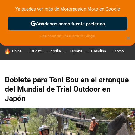
Ya puedes ver más de Motorpasion Moto en Google
ZONA DE PRUEBAS
DEPORTIVAS
MOTOS ELÉCTRICAS
Añádenos como fuente preferida
Solo necesitas una cuenta de Google
×
HOY SE HABLA DE
China
Ducati
Aprilia
España
Gasolina
Moto
Doblete para Toni Bou en el arranque
del Mundial de Trial Outdoor en
Japón