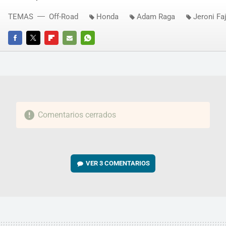
TEMAS
Off-Road
Honda
Adam Raga
Jeroni Fa
FACEBOOK
TWITTER
FLIPBOARD
E-
WHATSAPP
MAIL
Comentarios cerrados
VER
3 COMENTARIOS