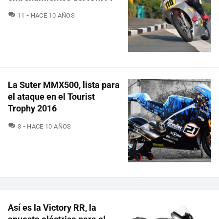
COMENTARIOS
11
HACE 10 AÑOS
La Suter MMX500, lista para
el ataque en el Tourist
Trophy 2016
COMENTARIOS
3
HACE 10 AÑOS
Así es la Victory RR, la