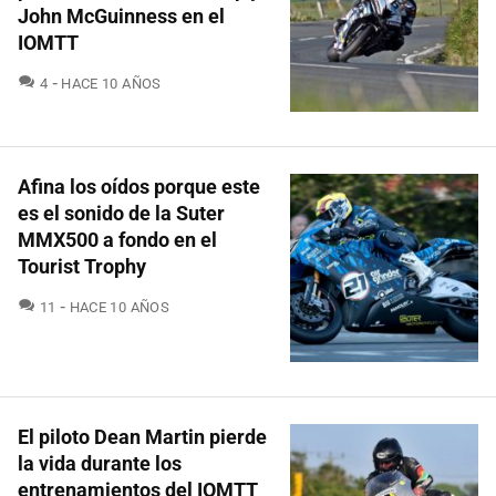
John McGuinness en el
IOMTT
COMENTARIOS
4
HACE 10 AÑOS
Afina los oídos porque este
es el sonido de la Suter
MMX500 a fondo en el
Tourist Trophy
COMENTARIOS
11
HACE 10 AÑOS
El piloto Dean Martin pierde
la vida durante los
entrenamientos del IOMTT