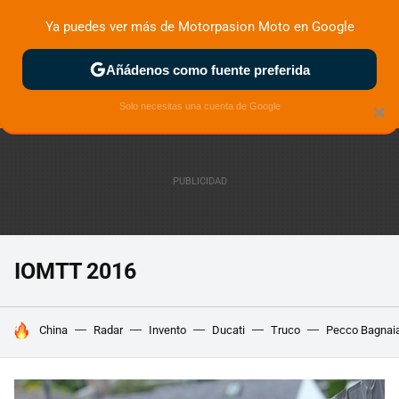
Ya puedes ver más de Motorpasion Moto en Google
ZONA DE PRUEBAS
DEPORTIVAS
MOTOS ELÉCTRICAS
Añádenos como fuente preferida
Solo necesitas una cuenta de Google
×
IOMTT 2016
HOY SE HABLA DE
China
Radar
Invento
Ducati
Truco
Pecco Bagnai