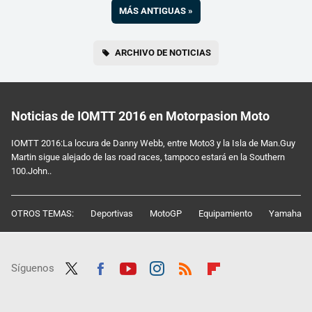
MÁS ANTIGUAS
»
ARCHIVO DE NOTICIAS
Noticias de IOMTT 2016 en Motorpasion Moto
IOMTT 2016:La locura de Danny Webb, entre Moto3 y la Isla de Man.Guy
Martin sigue alejado de las road races, tampoco estará en la Southern
100.John..
OTROS TEMAS:
Deportivas
MotoGP
Equipamiento
Yamaha
Síguenos
Twit
Fac
Yout
Inst
RSS
Flip
ter
ebo
ube
agra
boar