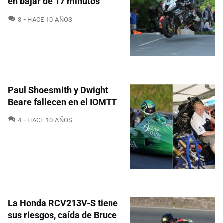
en bajar de 17 minutos
COMENTARIOS
3
HACE 10 AÑOS
Paul Shoesmith y Dwight
Beare fallecen en el IOMTT
COMENTARIOS
4
HACE 10 AÑOS
La Honda RCV213V-S tiene
sus riesgos, caída de Bruce