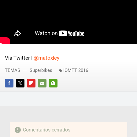
Vía Twitter |
@matoxley
TEMAS
Superbikes
IOMTT 2016
FACEBOOK
TWITTER
FLIPBOARD
E-
WHATSAPP
MAIL
Comentarios cerrados