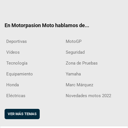
Twit
Fac
Yout
Inst
RSS
Flip
ter
ebo
ube
agra
boar
ok
m
d
En Motorpasion Moto hablamos de...
Deportivas
MotoGP
Vídeos
Seguridad
Tecnología
Zona de Pruebas
Equipamiento
Yamaha
Honda
Marc Márquez
Eléctricas
Novedades motos 2022
VER MÁS TEMAS