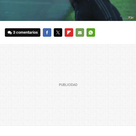
3 comentarios
FACEBOOK
TWITTER
FLIPBOARD
E-
WHATSAPP
MAIL