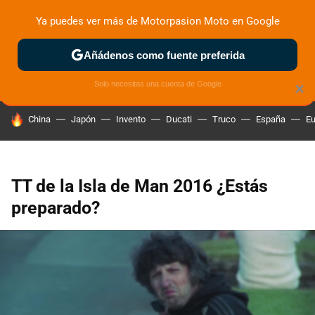
Ya puedes ver más de Motorpasion Moto en Google
ZONA DE PRUEBAS
DEPORTIVAS
MOTOS ELÉCTRICAS
Añádenos como fuente preferida
Solo necesitas una cuenta de Google
×
HOY SE HABLA DE
China
Japón
Invento
Ducati
Truco
España
Eu
TT de la Isla de Man 2016 ¿Estás
preparado?