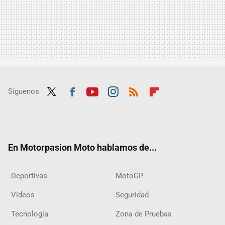
Síguenos
Twit
Fac
Yout
Inst
RSS
Flip
ter
ebo
ube
agra
boar
ok
m
d
En Motorpasion Moto hablamos de...
Deportivas
MotoGP
Vídeos
Seguridad
Tecnología
Zona de Pruebas