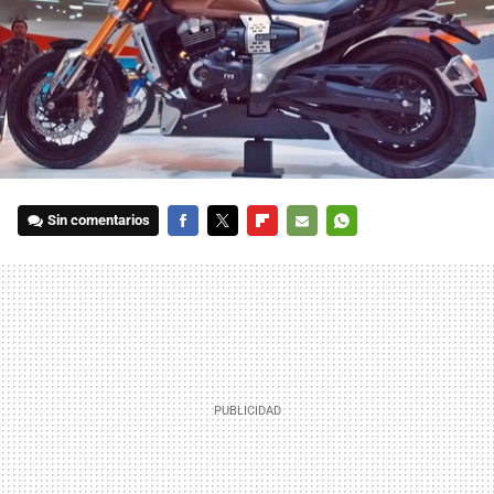
Sin comentarios
FACEBOOK
TWITTER
FLIPBOARD
E-
WHATSAPP
MAIL