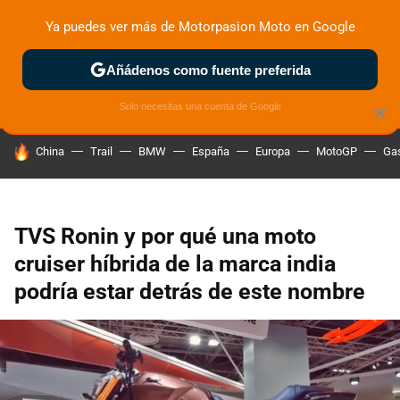
Ya puedes ver más de Motorpasion Moto en Google
ZONA DE PRUEBAS
DEPORTIVAS
MOTOS ELÉCTRICAS
Añádenos como fuente preferida
Solo necesitas una cuenta de Google
×
HOY SE HABLA DE
China
Trail
BMW
España
Europa
MotoGP
Gas
TVS Ronin y por qué una moto
cruiser híbrida de la marca india
podría estar detrás de este nombre