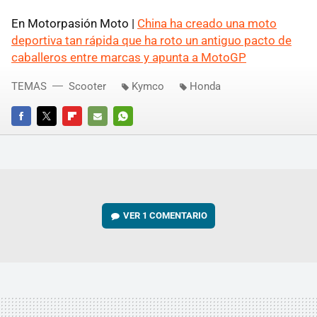
En Motorpasión Moto |
China ha creado una moto
deportiva tan rápida que ha roto un antiguo pacto de
caballeros entre marcas y apunta a MotoGP
TEMAS
Scooter
Kymco
Honda
FACEBOOK
TWITTER
FLIPBOARD
E-
WHATSAPP
MAIL
VER
1 COMENTARIO