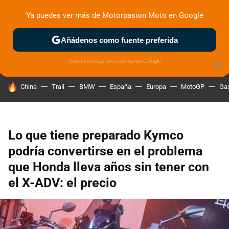
Ya puedes ver más de Motorpasion Moto en Google
ZONA DE PRUEBAS
DEPORTIVAS
MOTOS ELÉCTRICAS
Añádenos como fuente preferida
Solo necesitas una cuenta de Google
×
HOY SE HABLA DE
China
Trail
BMW
España
Europa
MotoGP
Gas
Lo que tiene preparado Kymco
podría convertirse en el problema
que Honda lleva años sin tener con
el X-ADV: el precio