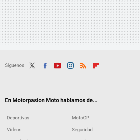
Síguenos
Twit
Fac
Yout
Inst
RSS
Flip
ter
ebo
ube
agra
boar
ok
m
d
En Motorpasion Moto hablamos de...
Deportivas
MotoGP
Vídeos
Seguridad