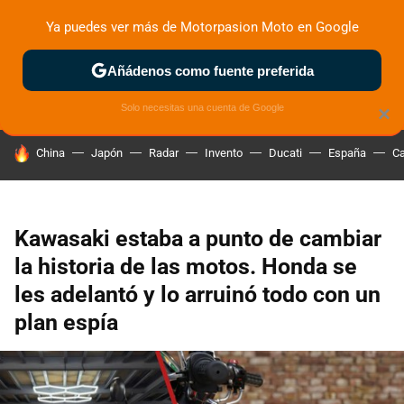
Ya puedes ver más de Motorpasion Moto en Google
ZONA DE PRUEBAS
DEPORTIVAS
MOTOS ELÉCTRICAS
Añádenos como fuente preferida
Solo necesitas una cuenta de Google
×
HOY SE HABLA DE
China
Japón
Radar
Invento
Ducati
España
Ca
Kawasaki estaba a punto de cambiar
la historia de las motos. Honda se
les adelantó y lo arruinó todo con un
plan espía