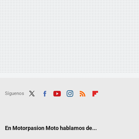
Síguenos
Twit
Fac
Yout
Inst
RSS
Flip
ter
ebo
ube
agra
boar
ok
m
d
En Motorpasion Moto hablamos de...