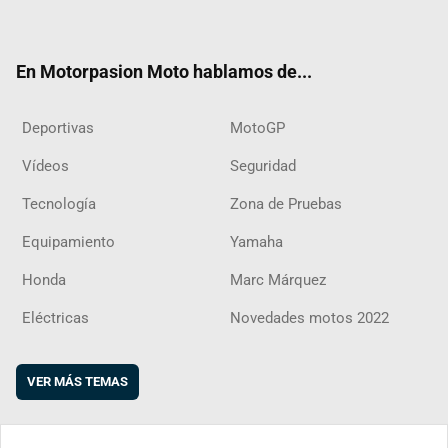
ter
ebo
ube
agra
boar
ok
m
d
En Motorpasion Moto hablamos de...
Deportivas
MotoGP
Vídeos
Seguridad
Tecnología
Zona de Pruebas
Equipamiento
Yamaha
Honda
Marc Márquez
Eléctricas
Novedades motos 2022
VER MÁS TEMAS