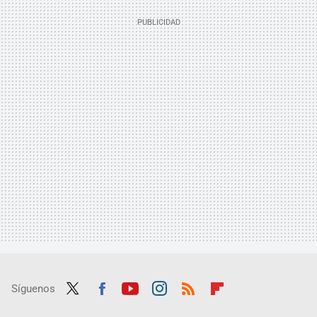
Síguenos
Twit
Fac
Yout
Inst
RSS
Flip