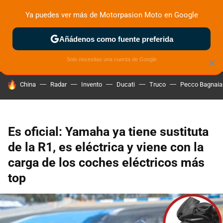
Ya puedes ver más de Motorpasion Moto en Google
ZONA DE PRUEBAS
DEPORTIVAS
MOTOS ELÉCTRICAS
Añádenos como fuente preferida
Solo necesitas una cuenta de Google
×
HOY SE HABLA DE
China
Radar
Invento
Ducati
Truco
Pecco Bagnaia
Es oficial: Yamaha ya tiene sustituta
de la R1, es eléctrica y viene con la
carga de los coches eléctricos más
top