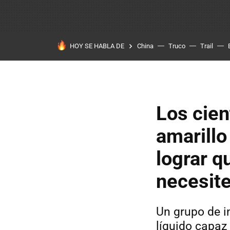
HOY SE HABLA DE
China
Truco
Trail
Los cien
amarillo
lograr q
necesite
Un grupo de i
líquido capaz