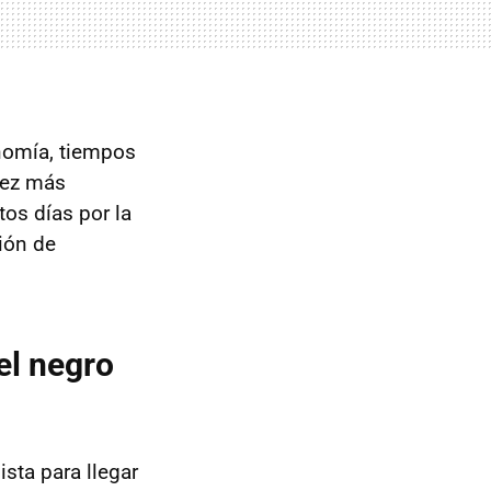
onomía, tiempos
vez más
os días por la
ión de
el negro
sta para llegar