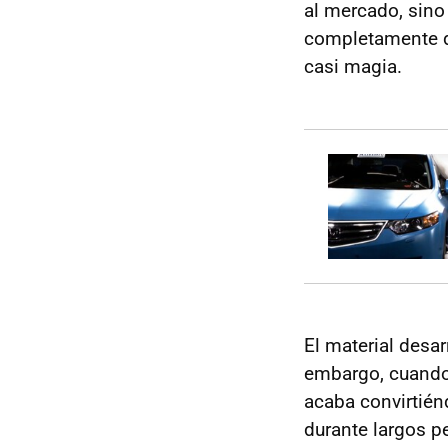
al mercado, sino
completamente di
casi magia.
El material desa
embargo, cuando 
acaba convirtién
durante largos p