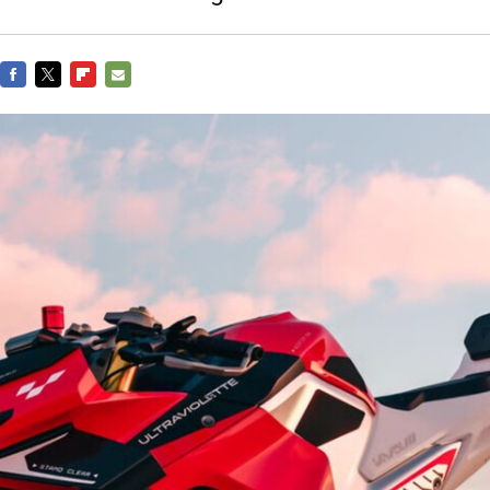
FACEBOOK
TWITTER
FLIPBOARD
E-
MAIL