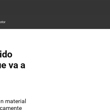
otor
uido
e va a
n material
sicamente