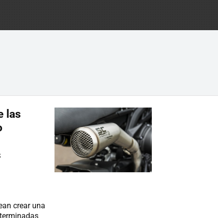
 las
o
s
ean crear una
eterminadas