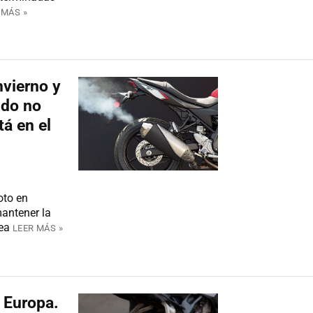
 MÁS »
nvierno y
ndo no
tá en el
oto en
antener la
dea
LEER MÁS »
 Europa.