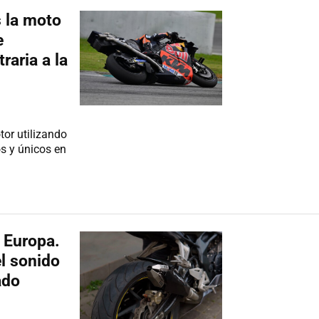
 la moto
e
raria a la
or utilizando
s y únicos en
 Europa.
l sonido
ado