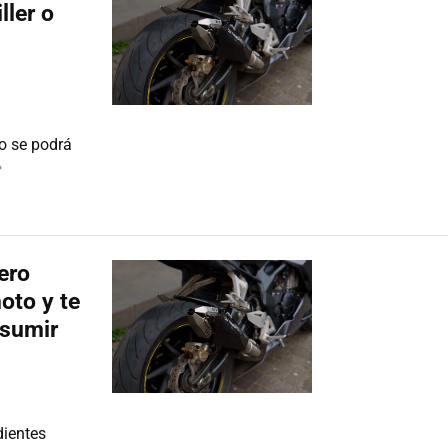
ller o
no se podrá
»
ero
oto y te
nsumir
dientes