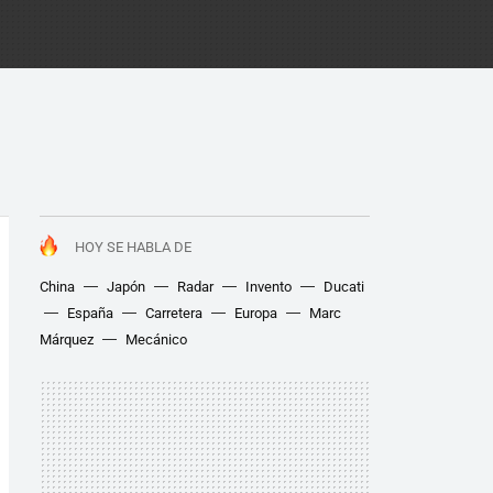
HOY SE HABLA DE
China
Japón
Radar
Invento
Ducati
España
Carretera
Europa
Marc
Márquez
Mecánico