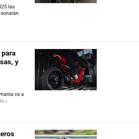
025 las
s sonarán
 para
sas, y
emania va a
ÁS »
teros