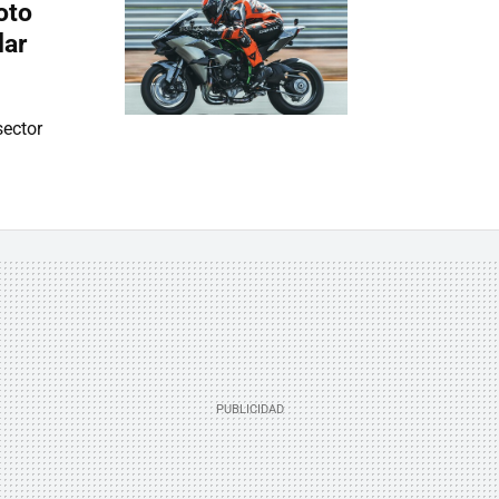
oto
lar
sector